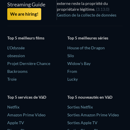
externe reste la propriété du
Streaming Guide
propriétaire légitime.
(3.13.0)
We are hiring!
Gestion de la collecte de données
Top 5 meilleurs films
Top 5 meilleures séries
L'Odyssée
House of the Dragon
obsession
Silo
Projet Dernière Chance
Widow’s Bay
Backrooms
From
Troie
Lucky
Top 5 services de VàD
Top 5 nouveautés en VàD
Netflix
Sorties Netflix
Amazon Prime Video
Sorties Amazon Prime Video
Apple TV
Sorties Apple TV