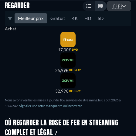
REGARDER
🇫🇷
Meilleur prix
Gratuit
4K
HD
SD
Achat
17,00€
DVD
25,99€
BLU-RAY
32,99€
BLU-RAY
Nous avons vérifié les mises à jour de 106 services de streaming le 8 août 2026 à
18:46:42.
Signaler une offre manquante ou incorrecte
OÙ REGARDER LA ROSE DE FER EN STREAMING
COMPLET ET LÉGAL ?