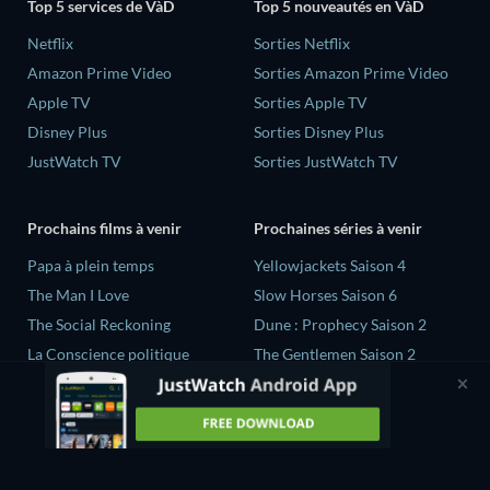
Top 5 services de VàD
Top 5 nouveautés en VàD
Netflix
Sorties Netflix
Amazon Prime Video
Sorties Amazon Prime Video
Apple TV
Sorties Apple TV
Disney Plus
Sorties Disney Plus
JustWatch TV
Sorties JustWatch TV
Prochains films à venir
Prochaines séries à venir
‎Papa à plein temps
Yellowjackets Saison 4
The Man I Love
Slow Horses Saison 6
The Social Reckoning
Dune : Prophecy Saison 2
La Conscience politique
The Gentlemen Saison 2
In All My Journeys I Am
Love Is Blind: UK Saison 3
Returning