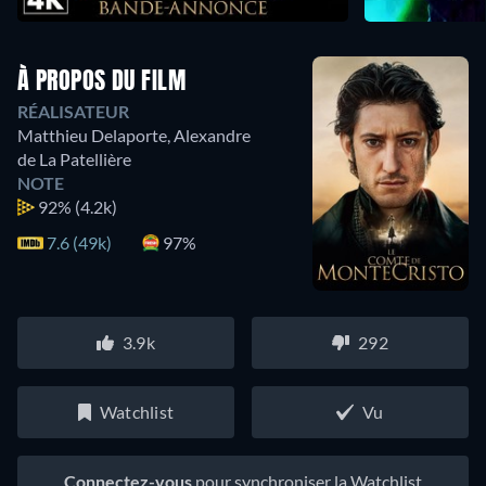
À PROPOS DU FILM
RÉALISATEUR
Matthieu Delaporte
,
Alexandre
de La Patellière
NOTE
92%
(4.2k)
7.6 (49k)
97%
3.9k
292
Watchlist
Vu
Connectez-vous
pour synchroniser la Watchlist