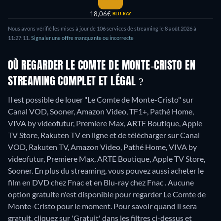
18,06€
BLU-RAY
Nous avons vérifié les mises à jour de
106
services de streaming le
8 août 2026
à
11:27:11
.
Signaler une offre manquante ou incorrecte
OÙ REGARDER LE COMTE DE MONTE-CRISTO EN
STREAMING COMPLET ET LÉGAL ?
Il est possible de louer "Le Comte de Monte-Cristo" sur
Canal VOD, Sooner, Amazon Video, TF1+, Pathé Home,
VIVA by videofutur, Premiere Max, ARTE Boutique, Apple
TV Store, Rakuten TV en ligne et de télécharger sur Canal
VOD, Rakuten TV, Amazon Video, Pathé Home, VIVA by
videofutur, Premiere Max, ARTE Boutique, Apple TV Store,
Sooner.
En plus du streaming, vous pouvez aussi acheter le
film en DVD chez Fnac et en Blu-ray chez Fnac .
Aucune
option gratuite n'est disponible pour regarder Le Comte de
Monte-Cristo pour le moment. Pour savoir quand il sera
gratuit, cliquez sur 'Gratuit' dans les filtres ci-dessus et