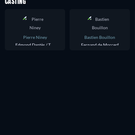
CASTING
Pierre Niney
Bastien Bouillon
Edmond Dantès / The Count of Monte Cristo
Fernand de Morcerf