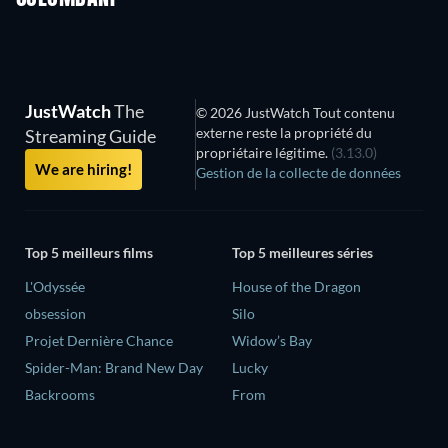
JustWatch
The
© 2026 JustWatch Tout contenu
externe reste la propriété du
Streaming Guide
propriétaire légitime.
(3.13.0)
We are hiring!
Gestion de la collecte de données
Top 5 meilleurs films
Top 5 meilleures séries
L'Odyssée
House of the Dragon
obsession
Silo
Projet Dernière Chance
Widow’s Bay
Spider-Man: Brand New Day
Lucky
Backrooms
From