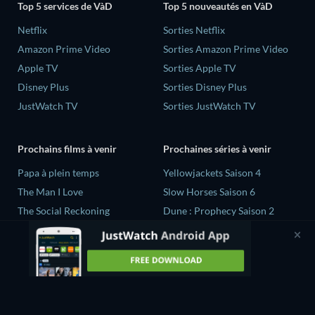
Top 5 services de VàD
Top 5 nouveautés en VàD
Netflix
Sorties Netflix
Amazon Prime Video
Sorties Amazon Prime Video
Apple TV
Sorties Apple TV
Disney Plus
Sorties Disney Plus
JustWatch TV
Sorties JustWatch TV
Prochains films à venir
Prochaines séries à venir
‎Papa à plein temps
Yellowjackets Saison 4
The Man I Love
Slow Horses Saison 6
The Social Reckoning
Dune : Prophecy Saison 2
La Conscience politique
The Gentlemen Saison 2
Quand la vie recommence...
Love Is Blind: UK Saison 3