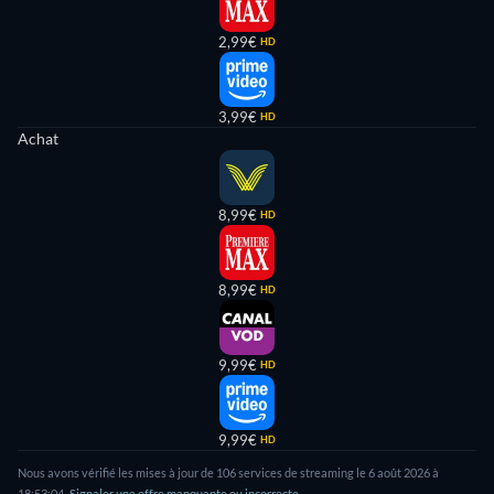
2,99€
HD
3,99€
HD
Achat
8,99€
HD
8,99€
HD
9,99€
HD
9,99€
HD
Nous avons vérifié les mises à jour de 106 services de streaming le 6 août 2026 à
18:53:04.
Signaler une offre manquante ou incorrecte