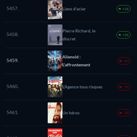
5457.
Liens d'acier
+26
Pierre Richard, le
5458.
+26
discret
Alienoid :
5459.
-14
L'affrontement
5460.
L'Agence tous risques
-51
5461.
Un héros
-15