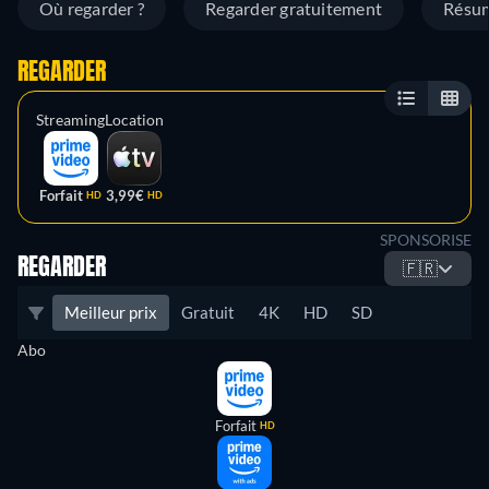
Où regarder ?
Regarder gratuitement
Résu
REGARDER
Streaming
Location
Forfait
3,99€
HD
HD
SPONSORISE
REGARDER
🇫🇷
Meilleur prix
Gratuit
4K
HD
SD
Abo
Forfait
HD