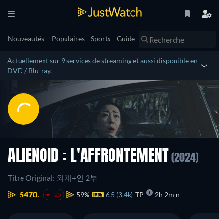
Nouveautés
Populaires
Sports
Guide
Actuellement sur 9 services de streaming et aussi disponible en
DVD / Blu-ray.
ALIENOID : L'AFFRONTEMENT
(2024)
Titre Original: 외계+인 2부
5470.
59%
6.5 (3.4k)
TP
2h 2min
-25