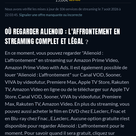
15,00€
Nous avons vérifié les mises à jour de
106
services de streaming le
7 août 2026
à
22:03:45
.
Signaler une offre manquante ou incorrecte
OÙ REGARDER ALIENOID : L'AFFRONTEMENT EN
STREAMING COMPLET ET LÉGAL ?
En ce moment, vous pouvez regarder "Alienoid :
L'affrontement" en streaming sur Amazon Prime Video,
Amazon Prime Video with Ads. Il est également possible de
louer "Alienoid : L'affrontement" sur Canal VOD, Sooner,
VIVA by videofutur, Premiere Max, Apple TV Store, Rakuten
TV, Amazon Video en ligne ou de le télécharger sur Apple TV
Store, Canal VOD, Sooner, VIVA by videofutur, Premiere
Max, Rakuten TV, Amazon Video.
En plus du streaming, vous
pouvez aussi acheter le film en DVD chez E.Leclerc, Fnac et
en Blu-ray chez Fnac , E.Leclerc.
Aucune option gratuite n'est
disponible pour regarder Alienoid : L'affrontement pour le
moment. Pour savoir quand il sera gratuit, cliquez sur