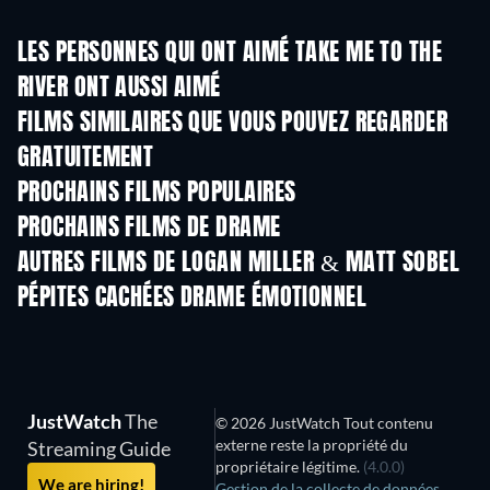
LES PERSONNES QUI ONT AIMÉ TAKE ME TO THE
RIVER ONT AUSSI AIMÉ
FILMS SIMILAIRES QUE VOUS POUVEZ REGARDER
GRATUITEMENT
PROCHAINS FILMS POPULAIRES
PROCHAINS FILMS DE DRAME
AUTRES FILMS DE LOGAN MILLER & MATT SOBEL
PÉPITES CACHÉES DRAME ÉMOTIONNEL
S
JustWatch
The
© 2026 JustWatch Tout contenu
externe reste la propriété du
Streaming Guide
propriétaire légitime.
(4.0.0)
We are hiring!
Gestion de la collecte de données