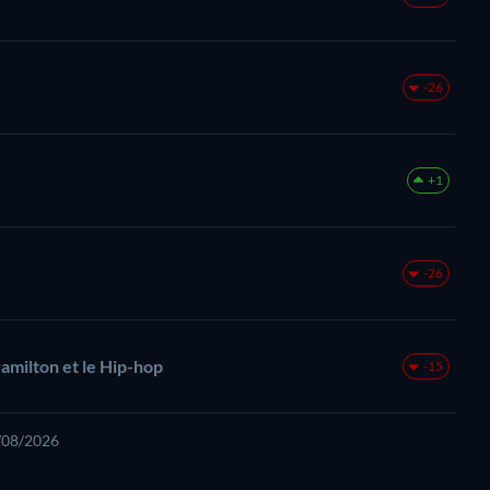
-26
+1
-26
 Hamilton et le Hip-hop
-15
6/08/2026