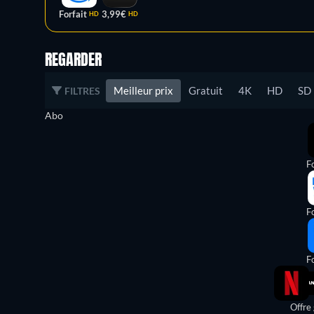
Forfait
3,99€
HD
HD
REGARDER
Meilleur prix
Gratuit
4K
HD
SD
FILTRES
Abo
Fo
Fo
Fo
Offre