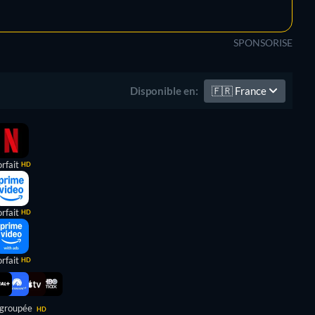
SPONSORISE
🇫🇷
France
Disponible en:
rfait
HD
rfait
HD
rfait
HD
 groupée
HD