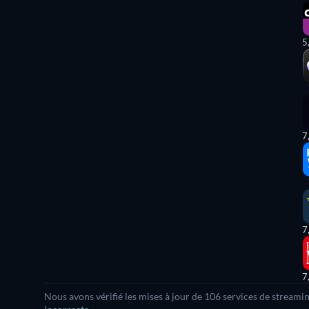
5
7
7
7
Nous avons vérifié les mises à jour de 106 services de streami