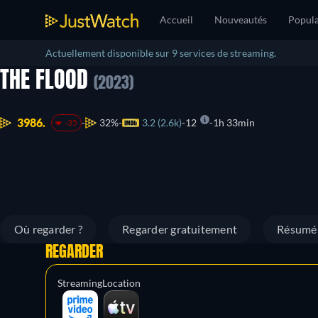
Accueil
Nouveautés
Popula
Actuellement disponible sur 9 services de streaming.
THE FLOOD
(2023)
3986.
32%
3.2 (2.6k)
12
1h 33min
-35
Où regarder ?
Regarder gratuitement
Résumé
REGARDER
Streaming
Location