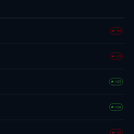
-54
-23
+25
+16
-35