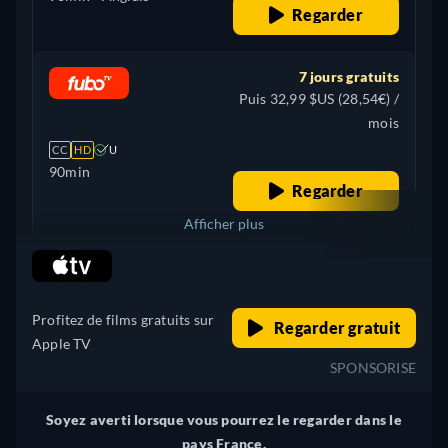
Regarder
7 jours gratuits
Puis 32,99 $US (28,54€) /
mois
CC
HD
U
90min
Regarder
Afficher plus
retail price
+ 5
Brésil
Profitez de films gratuits sur
Regarder gratuit
Apple TV
SPONSORISE
Soyez averti lorsque vous pourrez le regarder dans le
pays France.