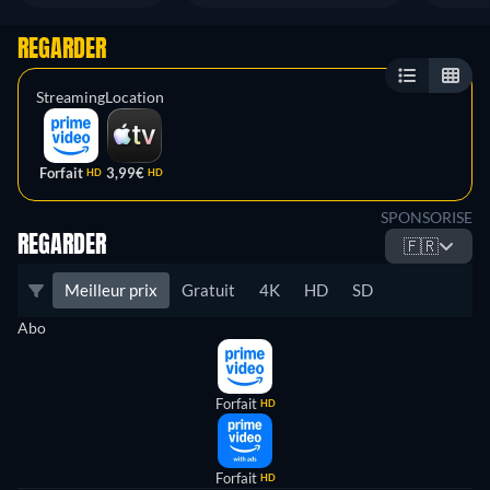
REGARDER
Streaming
Location
Forfait
3,99€
HD
HD
SPONSORISE
REGARDER
🇫🇷
Meilleur prix
Gratuit
4K
HD
SD
Abo
Forfait
HD
Forfait
HD