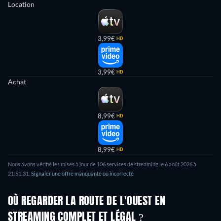
Location
3,99€
HD
3,99€
HD
Achat
8,99€
HD
8,99€
HD
Nous avons vérifié les mises à jour de 106 services de streaming le 6 août 2026 à
21:51:31.
Signaler une offre manquante ou incorrecte
OÙ REGARDER LA ROUTE DE L'OUEST EN
STREAMING COMPLET ET LÉGAL ?