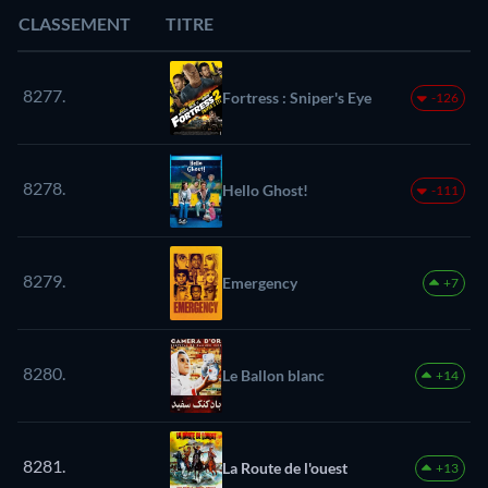
CLASSEMENT
TITRE
8277.
Fortress : Sniper's Eye
-126
8278.
Hello Ghost!
-111
8279.
Emergency
+7
8280.
Le Ballon blanc
+14
8281.
La Route de l'ouest
+13