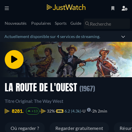
Nouveautés
Populaires
Sports
Guide
Actuellement disponible sur 4 services de streaming.
LA ROUTE DE L'OUEST
(1967)
Titre Original: The Way West
8281.
32%
6.2 (4.3k)
U
2h 2min
+13
Où regarder ?
Regarder gratuitement
Résu