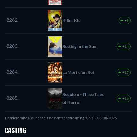
8282.
Killer Kid
+9
8283.
Rotting in the Sun
+14
8284.
La Mort d'un Roi
+17
Requiem - Three Tales
8285.
+16
of Horror
Dernière mise à jour des classements de streaming : 05:18, 08/08/2026
CASTING