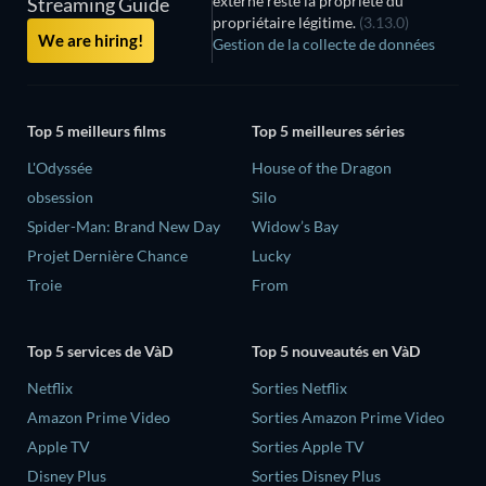
externe reste la propriété du
Streaming Guide
propriétaire légitime.
(3.13.0)
We are hiring!
Gestion de la collecte de données
Top 5 meilleurs films
Top 5 meilleures séries
L'Odyssée
House of the Dragon
obsession
Silo
Spider-Man: Brand New Day
Widow’s Bay
Projet Dernière Chance
Lucky
Troie
From
Top 5 services de VàD
Top 5 nouveautés en VàD
Netflix
Sorties Netflix
Amazon Prime Video
Sorties Amazon Prime Video
Apple TV
Sorties Apple TV
Disney Plus
Sorties Disney Plus