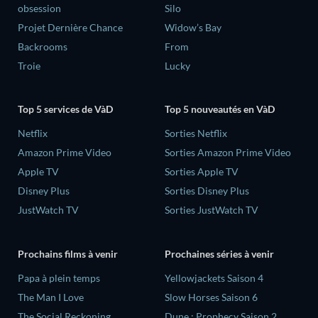
obsession
Silo
Projet Dernière Chance
Widow’s Bay
Backrooms
From
Troie
Lucky
Top 5 services de VàD
Top 5 nouveautés en VàD
Netflix
Sorties Netflix
Amazon Prime Video
Sorties Amazon Prime Video
Apple TV
Sorties Apple TV
Disney Plus
Sorties Disney Plus
JustWatch TV
Sorties JustWatch TV
Prochains films à venir
Prochaines séries à venir
‎Papa à plein temps
Yellowjackets Saison 4
The Man I Love
Slow Horses Saison 6
The Social Reckoning
Dune : Prophecy Saison 2