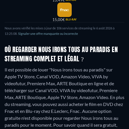
13,49€
15,00€
BLU-RAY
Nous avons vérifié les mises à jour de
106
services de streaming le
6 août 2026
à
13:25:08
.
Signaler une offre manquante ou incorrecte
OÙ REGARDER NOUS IRONS TOUS AU PARADIS EN
STREAMING COMPLET ET LÉGAL ?
Il est possible de louer "Nous irons tous au paradis" sur
Apple TV Store, Canal VOD, Amazon Video, VIVA by
videofutur, Premiere Max, ARTE Boutique en ligne et de
télécharger sur Canal VOD, VIVA by videofutur, Premiere
Max, ARTE Boutique, Apple TV Store, Amazon Video.
En plus
du streaming, vous pouvez aussi acheter le film en DVD chez
Fnac et en Blu-ray chez E.Leclerc, Fnac .
Aucune option
gratuite n'est disponible pour regarder Nous irons tous au
paradis pour le moment. Pour savoir quand il sera gratuit,