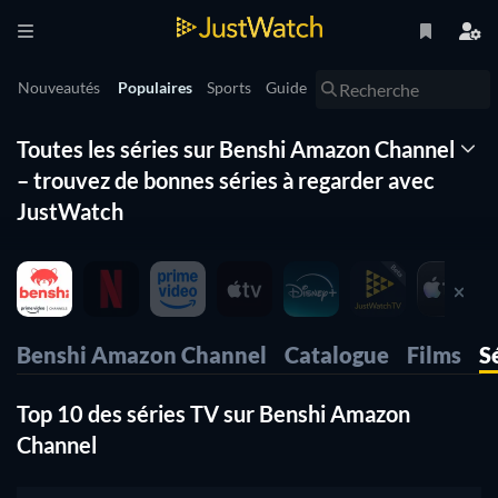
Nouveautés
Populaires
Sports
Guide
Toutes les séries sur Benshi Amazon Channel
– trouvez de bonnes séries à regarder avec
JustWatch
Quels sont les séries sur Benshi Amazon Channel disponibles
en ce moment ? Chercher dans le catalogue des séries Benshi
Amazon Channel est un véritable casse-tête et vous risquez
de passer à côté de la meilleur serie Benshi Amazon Channel.
Benshi Amazon Channel
Catalogue
Films
S
C'est pourquoi JustWatch a crée la liste des séries Benshi
Amazon Channel, organisée par popularité. Vous trouverez
Top 10 des séries TV sur Benshi Amazon
facilement les meilleurs series sur Benshi Amazon Channel et
Channel
ne raterez plus aucune série Benshi Amazon Channel à voir !