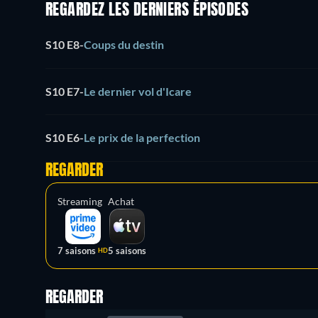
REGARDEZ LES DERNIERS ÉPISODES
S10 E8
-
Coups du destin
S10 E7
-
Le dernier vol d'Icare
S10 E6
-
Le prix de la perfection
REGARDER
Streaming
Achat
7 saisons
5 saisons
HD
REGARDER