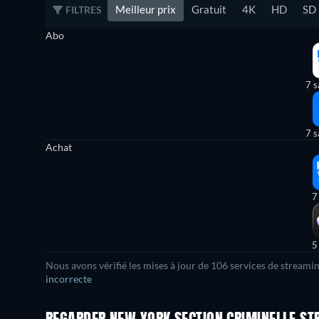
Meilleur prix
Gratuit
4K
HD
SD
FILTRES
Abo
7 s
7 s
Achat
7
5
Nous avons vérifié les mises à jour de
106
services de streamin
incorrecte