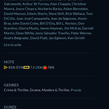
Zakrzewski
,
Arthur W. Forney
,
Alex Chapple
,
Christine
Moore
,
Joyce Chopra
,
Norberto Barba
,
Adam Bernstein
,
David Manson
,
Edwin Sherin
,
Steve Shill
,
Rick Wallace
,
Tom
DiCillo
,
Juan José Campanella
,
Jean de Segonzac
,
Kevin
Bray
,
John David Coles
,
Bill D'Elia
,
Bill L. Norton
,
Don
Scardino
,
Gloria Muzio
,
James Hayman
,
Jim McKay
,
Darnell
Martin
,
Dean White
,
Jesús Salvador Treviño
,
Peter Werner
,
Andre Belgrader
,
David Platt
,
Jan Egleson
,
Ken Girotti
Lire la suite
NOTE
81%
(574)
7.6 (30k)
76%
GENRES
Crime & Thriller, Drame, Mystère & Thriller
,
Procès
DURÉE