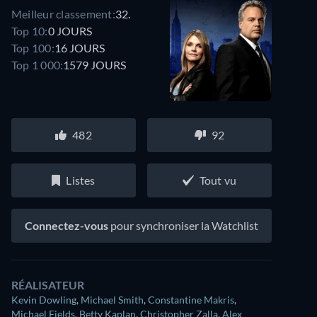
Meilleur classement:
32.
Top 10:
0 JOURS
Top 100:
16 JOURS
Top 1 000:
1579 JOURS
482
92
Listes
Tout vu
Connectez-vous
pour synchroniser la Watchlist
RÉALISATEUR
Kevin Dowling
,
Michael Smith
,
Constantine Makris
,
Michael Fields
,
Betty Kaplan
,
Christopher Zalla
,
Alex