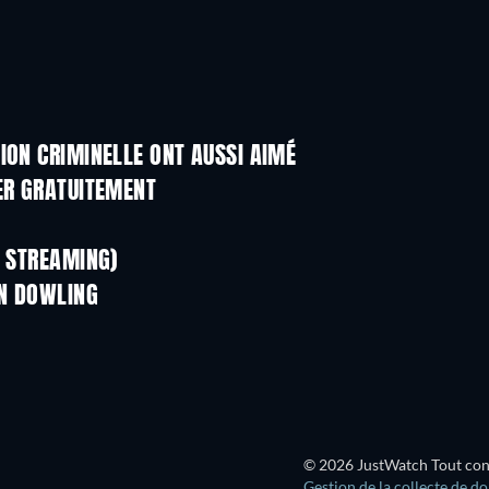
ION CRIMINELLE ONT AUSSI AIMÉ
Série
Série
ER GRATUITEMENT
Série
Série
Série
Série
N STREAMING)
Saison 1
Saison 4
IN DOWLING
Série
Série
Série
© 2026 JustWatch Tout conte
Gestion de la collecte de d