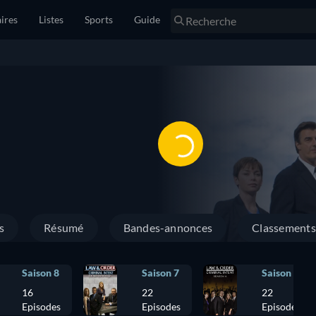
ires
Listes
Sports
Guide
s
Résumé
Bandes-annonces
Classements
Saison 8
Saison 7
Saison 6
16
22
22
Episodes
Episodes
Episodes