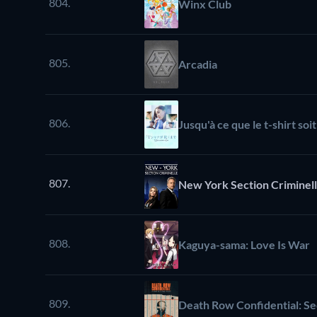
804.
Winx Club
805.
Arcadia
806.
Jusqu'à ce que le t-shirt soit
807.
New York Section Criminel
808.
Kaguya-sama: Love Is War
809.
Death Row Confidential: Secr