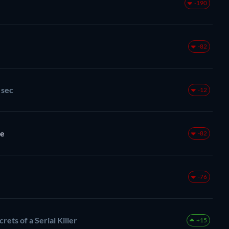
-190
-82
 sec
-12
le
-82
-76
ets of a Serial Killer
+15