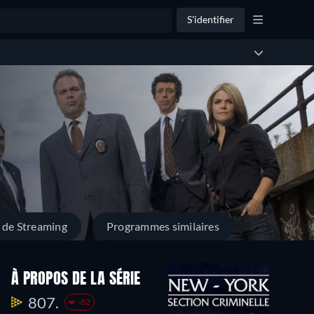
S'identifier
 de Streaming
Programmes similaires
Saison 5
Saison 4
Sa
À PROPOS DE LA SÉRIE
22
23
2
807.
-82
Episodes
Episodes
Ep