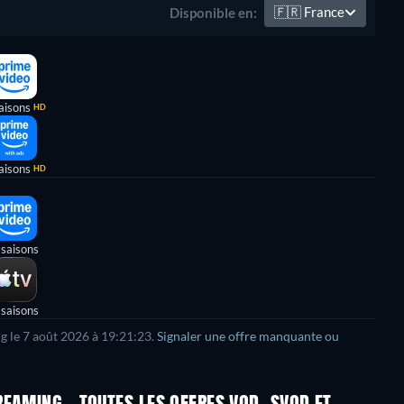
🇫🇷
France
Disponible en:
aisons
HD
aisons
HD
 saisons
 saisons
g le
7 août 2026
à
19:21:23
.
Signaler une offre manquante ou