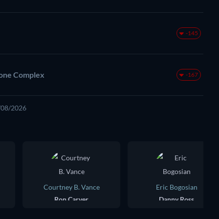
-145
Alone Complex
-167
8/08/2026
Courtney B. Vance
Eric Bogosian
Ron Carver
Danny Ross