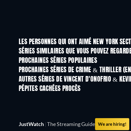
LES PERSONNES QUI ONT AIMÉ NEW YORK SECT
Série
Série
SÉRIES SIMILAIRES QUE VOUS POUVEZ REGARD
Série
Série
PROCHAINES SÉRIES POPULAIRES
Série
Série
PROCHAINES SÉRIES DE CRIME & THRILLER (E
Saison 6
Saison 2
AUTRES SÉRIES DE VINCENT D'ONOFRIO & KEV
Série
Série
PÉPITES CACHÉES PROCÈS
Série
JustWatch
|
The Streaming Guide
We are hiring!