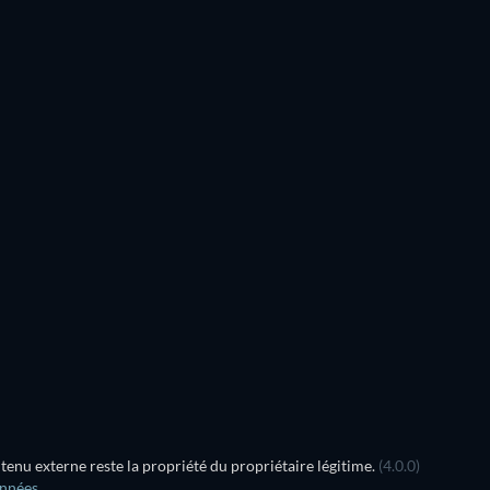
Série
Série
Série
Série
Série
Série
Saison 2
Saison 1
Série
Série
Série
nu externe reste la propriété du propriétaire légitime.
(4.0.0)
onnées