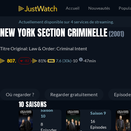
Accueil
Nouveautés
Popula
Actuellement disponible sur 4 services de streaming.
NEW YORK SECTION CRIMINELLE
(2001)
Titre Original: Law & Order: Criminal Intent
807.
81%
7.6 (30k)
10
47min
-82
Où regarder ?
Regarder gratuitement
Episode
10 SAISONS
Saison
Saison 9
10
16
8
Episodes
Episodes