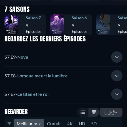
7 SAISONS
Saison 7
Saison 6
Sais
9
9
9
Episodes
Episodes
Epis
REGARDEZ LES DERNIERS ÉPISODES
S7 E9
-
Nova
S7 E8
-
Lorsque meurt la lumière
S7 E7
-
Le titan et le roi
REGARDER
🇫🇷
Meilleur prix
Gratuit
4K
HD
SD