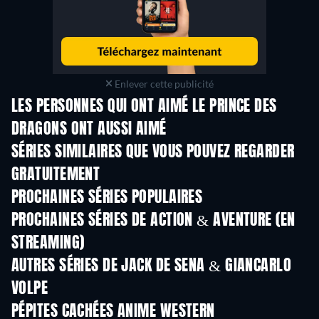
Enlever cette publicité
LES PERSONNES QUI ONT AIMÉ LE PRINCE DES
DRAGONS ONT AUSSI AIMÉ
Série
Série
S
SÉRIES SIMILAIRES QUE VOUS POUVEZ REGARDER
GRATUITEMENT
Série
Série
S
PROCHAINES SÉRIES POPULAIRES
Série
Série
S
PROCHAINES SÉRIES DE ACTION & AVENTURE (EN
STREAMING)
Saison 2
Saison 2
Sais
AUTRES SÉRIES DE JACK DE SENA & GIANCARLO
VOLPE
Série
Série
S
PÉPITES CACHÉES ANIME WESTERN
Série