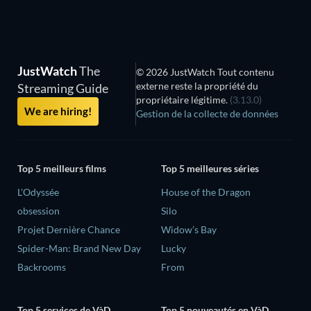
JustWatch
The
© 2026 JustWatch Tout contenu
externe reste la propriété du
Streaming Guide
propriétaire légitime.
(3.13.0)
We are hiring!
Gestion de la collecte de données
Top 5 meilleurs films
Top 5 meilleures séries
L'Odyssée
House of the Dragon
obsession
Silo
Projet Dernière Chance
Widow’s Bay
Spider-Man: Brand New Day
Lucky
Backrooms
From
Top 5 services de VàD
Top 5 nouveautés en VàD