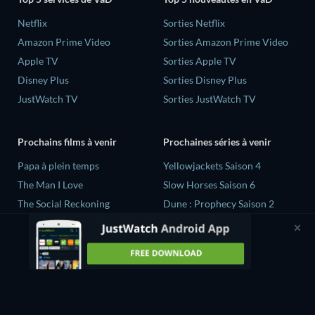
Netflix
Sorties Netflix
Amazon Prime Video
Sorties Amazon Prime Video
Apple TV
Sorties Apple TV
Disney Plus
Sorties Disney Plus
JustWatch TV
Sorties JustWatch TV
Prochains films à venir
Prochaines séries à venir
‎Papa à plein temps
Yellowjackets Saison 4
The Man I Love
Slow Horses Saison 6
The Social Reckoning
Dune : Prophecy Saison 2
La Conscience politique
The Gentlemen Saison 2
Quand la vie recommence...
Love Is Blind: UK Saison 3