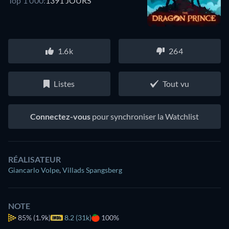
Top 1 000:
1391 JOURS
1.6k
264
Listes
Tout vu
Connectez-vous
pour synchroniser la Watchlist
RÉALISATEUR
Giancarlo Volpe
,
Villads Spangsberg
NOTE
85%
(1.9k)
8.2 (31k)
100%