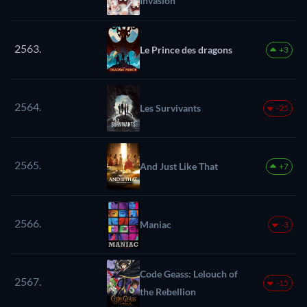
Invasion
2563.
Le Prince des dragons
+3
2564.
Les Survivants
-25
2565.
And Just Like That
+7
2566.
Maniac
-3
Code Geass: Lelouch of
2567.
-15
the Rebellion