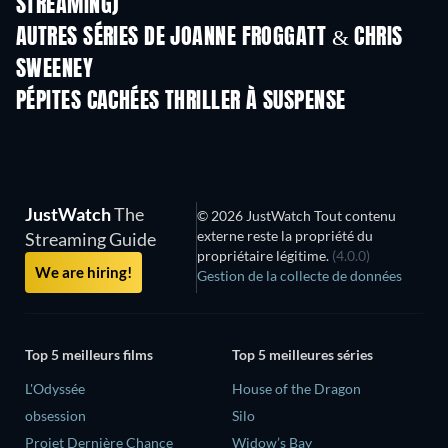
STREAMING)
Saison 6
Saison 2
Sais
AUTRES SÉRIES DE JOANNE FROGGATT & CHRIS
SWEENEY
Série
Série
S
PÉPITES CACHÉES THRILLER À SUSPENSE
S
JustWatch
The
© 2026 JustWatch Tout contenu
externe reste la propriété du
Streaming Guide
propriétaire légitime.
(4.0.0)
We are hiring!
Gestion de la collecte de données
Top 5 meilleurs films
Top 5 meilleures séries
L'Odyssée
House of the Dragon
obsession
Silo
Projet Dernière Chance
Widow’s Bay