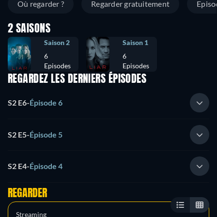
Où regarder ?
Regarder gratuitement
Episo
2 SAISONS
Saison 2
Saison 1
6
6
Episodes
Episodes
REGARDEZ LES DERNIERS ÉPISODES
S2 E6
-
Épisode 6
S2 E5
-
Épisode 5
S2 E4
-
Épisode 4
REGARDER
Streaming