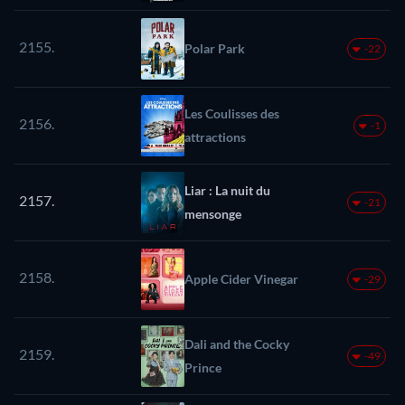
2155.
Polar Park
-22
Les Coulisses des
2156.
-1
attractions
Liar : La nuit du
2157.
-21
mensonge
2158.
Apple Cider Vinegar
-29
Dali and the Cocky
2159.
-49
Prince