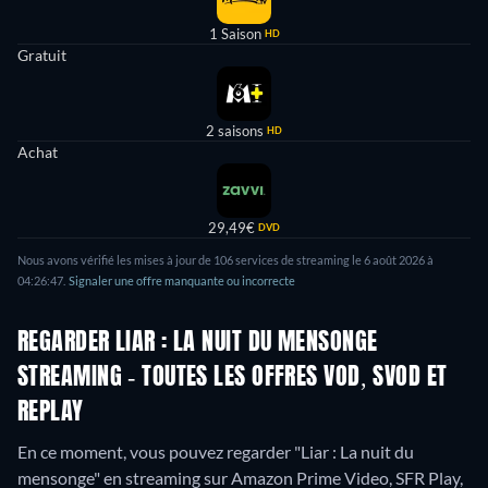
1 Saison
HD
Gratuit
2 saisons
HD
Achat
29,49€
DVD
Nous avons vérifié les mises à jour de
106
services de streaming le
6 août 2026
à
04:26:47
.
Signaler une offre manquante ou incorrecte
REGARDER LIAR : LA NUIT DU MENSONGE
STREAMING - TOUTES LES OFFRES VOD, SVOD ET
REPLAY
En ce moment, vous pouvez regarder "Liar : La nuit du
mensonge" en streaming sur Amazon Prime Video, SFR Play,