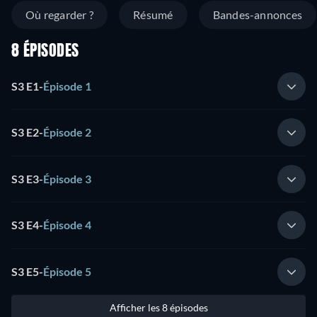
Où regarder ?
Résumé
Bandes-annonces
8 ÉPISODES
S3 E1
-
Épisode 1
S3 E2
-
Épisode 2
S3 E3
-
Épisode 3
S3 E4
-
Épisode 4
S3 E5
-
Épisode 5
Afficher les 8 épisodes