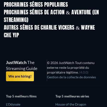
PROCHAINES SÉRIES POPULAIRES
Série
Série
S
PROCHAINES SÉRIES DE ACTION & AVENTURE (EN
STREAMING)
Saison 2
Saison 2
Sais
AUTRES SÉRIES DE CHARLIE VICKERS & WAYNE
CHE YIP
Série
Série
S
JustWatch
The
© 2026 JustWatch Tout contenu
externe reste la propriété du
Streaming Guide
propriétaire légitime.
(4.0.0)
We are hiring!
Gestion de la collecte de données
Top 5 meilleurs films
Top 5 meilleures séries
L'Odyssée
House of the Dragon