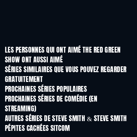
LES PERSONNES QUI ONT AIMÉ THE RED GREEN
SHOW ONT AUSSI AIMÉ
Série
Série
S
SÉRIES SIMILAIRES QUE VOUS POUVEZ REGARDER
GRATUITEMENT
Série
Série
S
PROCHAINES SÉRIES POPULAIRES
Série
Série
S
PROCHAINES SÉRIES DE COMÉDIE (EN
STREAMING)
Saison 6
Saison 2
Sais
AUTRES SÉRIES DE STEVE SMITH & STEVE SMITH
Série
PÉPITES CACHÉES SITCOM
Série
Série
S