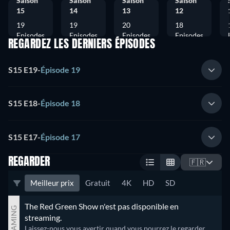
Saison
Saison
Saison
Saison
15
14
13
12
19
19
20
18
Episodes
Episodes
Episodes
Episodes
REGARDEZ LES DERNIERS ÉPISODES
S15 E19
-
Épisode 19
S15 E18
-
Épisode 18
S15 E17
-
Épisode 17
REGARDER
🇫🇷
Meilleur prix
Gratuit
4K
HD
SD
The Red Green Show n'est pas disponible en 
STREAMING
streaming.
Laissez-nous vous avertir quand vous pourrez le regarder.