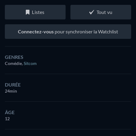
Listes
Tout vu
Connectez-vous
pour synchroniser la Watchlist
GENRES
Comédie
,
Sitcom
DURÉE
24min
ÂGE
12