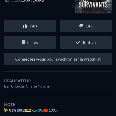
Top 1 000:
209 JOURS
740
141
Listes
Tout vu
Connectez-vous
pour synchroniser la Watchlist
RÉALISATEUR
Ben C. Lucas
,
Cherie Nowlan
NOTE
81%
(881)
6.6 (9k)
100%