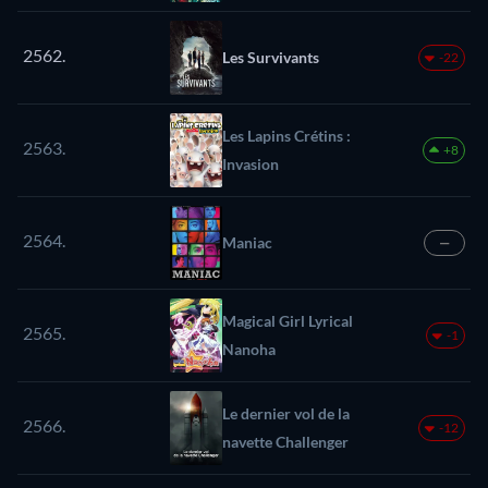
2562.
Les Survivants
-22
Les Lapins Crétins :
2563.
+8
Invasion
2564.
Maniac
—
Magical Girl Lyrical
2565.
-1
Nanoha
Le dernier vol de la
2566.
-12
navette Challenger