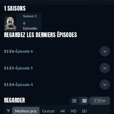
1 SAISONS
Saison 1
6
Episodes
REGARDEZ LES DERNIERS ÉPISODES
S1 E6
-
Épisode 6
S1 E5
-
Épisode 5
S1 E4
-
Épisode 4
REGARDER
🇫🇷
Meilleur prix
Gratuit
4K
HD
SD