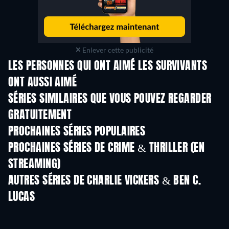
Enlever cette publicité
LES PERSONNES QUI ONT AIMÉ LES SURVIVANTS
ONT AUSSI AIMÉ
Série
Série
S
SÉRIES SIMILAIRES QUE VOUS POUVEZ REGARDER
GRATUITEMENT
Série
Série
S
PROCHAINES SÉRIES POPULAIRES
Série
Série
S
PROCHAINES SÉRIES DE CRIME & THRILLER (EN
STREAMING)
Saison 6
Saison 2
Sais
AUTRES SÉRIES DE CHARLIE VICKERS & BEN C.
LUCAS
Série
Série
S