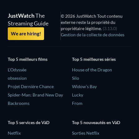
JustWatch
The
© 2026 JustWatch Tout contenu
externe reste la propriété du
Streaming Guide
propriétaire légitime.
(3.13.0)
We are hiring!
Gestion de la collecte de données
Top 5 meilleurs films
Top 5 meilleures séries
L'Odyssée
House of the Dragon
obsession
Silo
Projet Dernière Chance
Widow’s Bay
Spider-Man: Brand New Day
Lucky
Backrooms
From
Top 5 services de VàD
Top 5 nouveautés en VàD
Netflix
Sorties Netflix