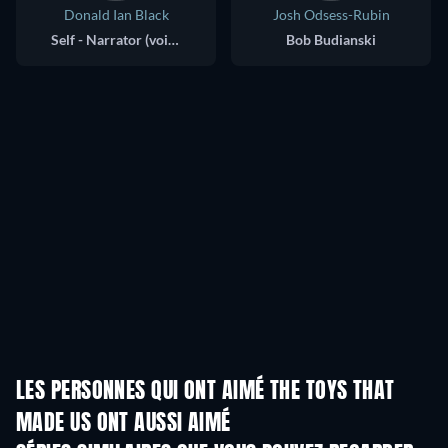
Donald Ian Black
Josh Odsess-Rubin
Self - Narrator (voice)
Bob Budianski
LES PERSONNES QUI ONT AIMÉ THE TOYS THAT
MADE US ONT AUSSI AIMÉ
Série
Série
S