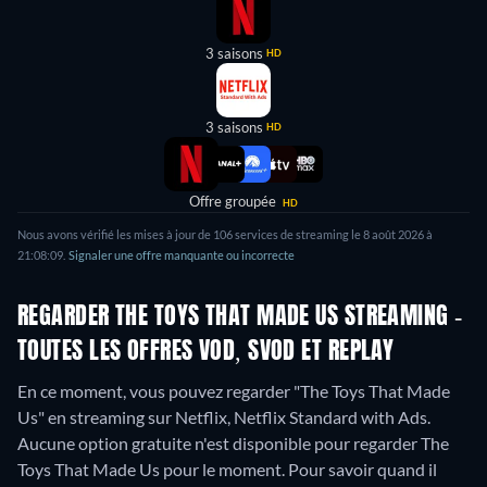
3 saisons
HD
3 saisons
HD
Offre groupée
HD
Nous avons vérifié les mises à jour de
106
services de streaming le
8 août 2026
à
21:08:09
.
Signaler une offre manquante ou incorrecte
REGARDER THE TOYS THAT MADE US STREAMING -
TOUTES LES OFFRES VOD, SVOD ET REPLAY
En ce moment, vous pouvez regarder "The Toys That Made
Us" en streaming sur Netflix, Netflix Standard with Ads.
Aucune option gratuite n'est disponible pour regarder The
Toys That Made Us pour le moment. Pour savoir quand il