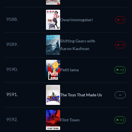
9588.
Owarimonogatari
-1
Shifting Gears with
9589.
-1
Aaron Kaufman
9590.
Petit lama
+1
9591.
The Toys That Made Us
—
9592.
Flint Town
+1