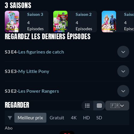
3 SAISONS
Saison 3
Saison 2
Sais
4
4
4
Episodes
Episodes
Epis
REGARDEZ LES DERNIERS ÉPISODES
S3 E4
-
Les figurines de catch
S3 E3
-
My Little Pony
S3 E2
-
Les Power Rangers
REGARDER
🇫🇷
Meilleur prix
Gratuit
4K
HD
SD
Abo