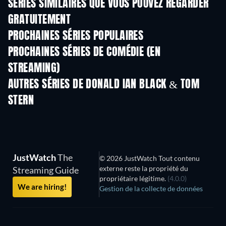
SÉRIES SIMILAIRES QUE VOUS POUVEZ REGARDER
GRATUITEMENT
Série
Série
S
PROCHAINES SÉRIES POPULAIRES
Série
Série
S
PROCHAINES SÉRIES DE COMÉDIE (EN
STREAMING)
Saison 6
Saison 2
Sais
AUTRES SÉRIES DE DONALD IAN BLACK & TOM
STERN
Série
JustWatch
The
© 2026 JustWatch Tout contenu
externe reste la propriété du
Streaming Guide
propriétaire légitime.
(4.0.0)
We are hiring!
Gestion de la collecte de données