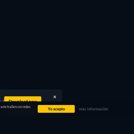
ty!
Download now
arte trailers en redes
Yo acepto
más información