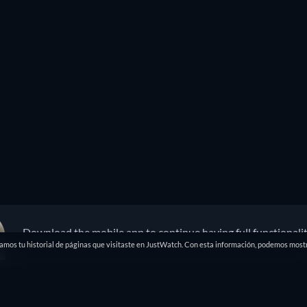
Download the mobile app to continue having full functionali
damos tu historial de páginas que visitaste en JustWatch. Con esta información, podemos mostr