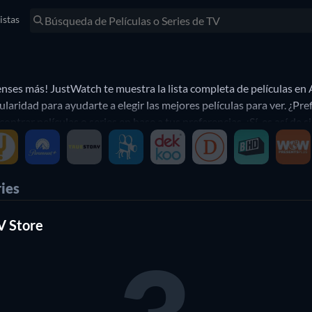
istas
nses más! JustWatch te muestra la lista completa de películas en
laridad para ayudarte a elegir las mejores películas para ver. ¿Pre
trar películas o series en base a tus preferencias. ¡Sí, es así de s
ies
V Store