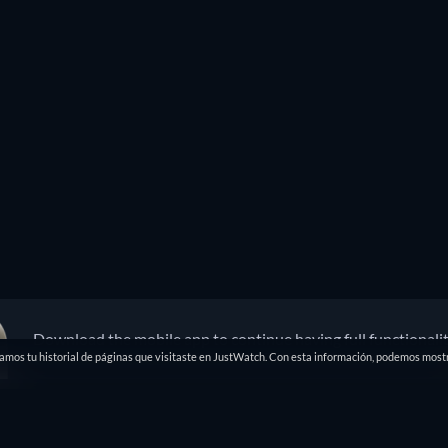
Download the mobile app to continue having full functionali
damos tu historial de páginas que visitaste en JustWatch. Con esta información, podemos mostr