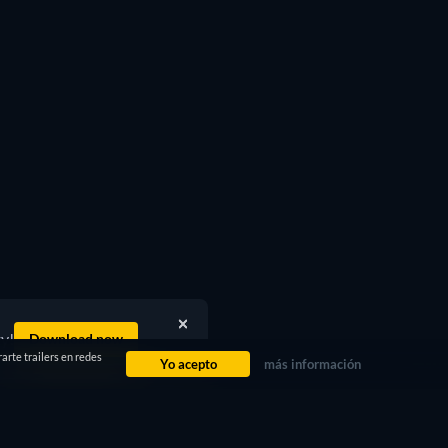
ty!
Download now
arte trailers en redes
Yo acepto
más información