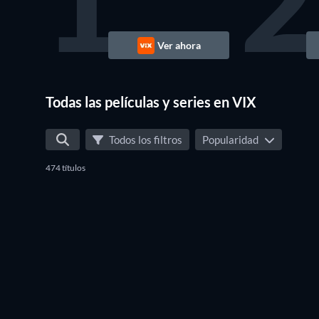
1
2
Ver ahora
Todas las películas y series en VIX
Todos los filtros
Popularidad
474 títulos
TV
TV
TV
TV
TV
TV
TV