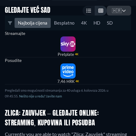
GLEDAJTE VEĆ SAD
🇭🇷
Najbolja cijena
Besplatno
4K
HD
SD
Streamajte
Pretplate
4K
Posudite
7,46 HRK
4K
Pregledali smo mogućnosti streamanja za 40 usluga 6. kolovoza 2026. u
09:45:55.
Nešto nije u redu? Javite nam
ZLICA: ZAUVIJEK – GLEDAJTE ONLINE:
STREAMING, KUPOVINA ILI POSUDBA
Currently you are able to watch "Zlica: Zauvijek" streaming