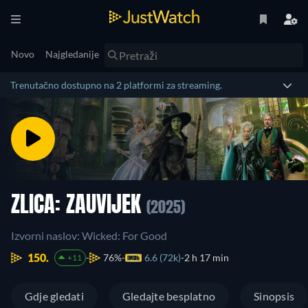
Novo
Najgledanije
Trenutačno dostupno na 2 platformi za streaming.
ZLICA: ZAUVIJEK
(2025)
Izvorni naslov: Wicked: For Good
150.
76%
6.6 (72k)
2 h 17 min
+11
Gdje gledati
Gledajte besplatno
Sinopsis