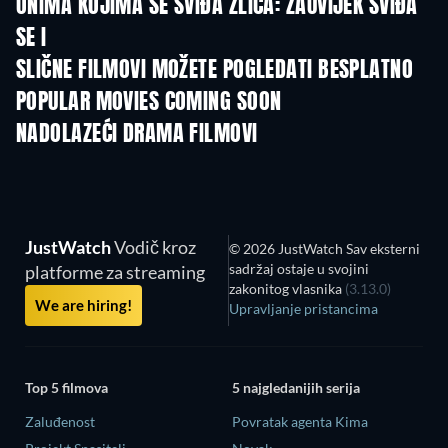
ONIMA KOJIMA SE SVIĐA ZLICA: ZAUVIJEK SVIĐA
SE I
SLIČNE FILMOVI MOŽETE POGLEDATI BESPLATNO
POPULAR MOVIES COMING SOON
NADOLAZEĆI DRAMA FILMOVI
JustWatch
Vodič kroz
© 2026 JustWatch Sav eksterni
sadržaj ostaje u svojini
platforme za streaming
zakonitog vlasnika
(3.13.0)
We are hiring!
Upravljanje pristancima
Top 5 filmova
5 najgledanijih serija
Zaluđenost
Povratak agenta Kima