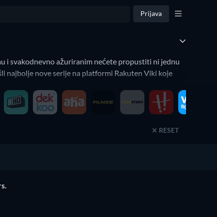
Prijava
u i svakodnevno ažuriranim nećete propustiti ni jednu
li najbolje nove serije na platformi Rakuten Viki koje
ili godina izdanja.
RESET
ovo (gdje se trenutno nalazite). Isto vrijedi i na
elja usluga, godinu izlaska ili žanrove.
s.
TV