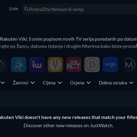
Liste
 Rakuten Viki. S ovim popisom novih TV serija poredanih po datum
irajte po žanru, datumu izdanja i drugim filterima kako biste pronaš
o. Na primjer, kombinaciju različitih streaming platformi, žanrova 
a
Žanrovi
Cijena
Ocjena
Dobna oznaka
žaj. Watchbar automatski sprema vaše postavke filtera u pregledu N
a primjer, možete pregledavati samo sadržaj svog omiljenog pružat
akuten Viki doesn't have any new releases that match your filter
Discover other new releases on JustWatch.
TV
TV