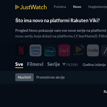
Početna
Novo
Najgledanije
Što ima novo na platformi Rakuten Viki?
Pregled Novo pokazuje vam sve nove serije na platformi
novu seriju koja dolazi na platformu {.ClearName}}. Filtr
možete odmah gledati.
Filter Watchbar uključen na pregledu Novo
Čestitamo. Trenutno koristite nekoliko filtera istovremen
Sve
Filmovi
Serije
Godina izdanj
FILTERI
Jednim klikom na gumb Reset opet ćete vidjeti cijeli sadr
pregledima Najgledanije i Pretraživanje.
Noviteti
Promotivne akcije
Ovako možete prilagoditi JustWatch svojim interesima. N
R
TV