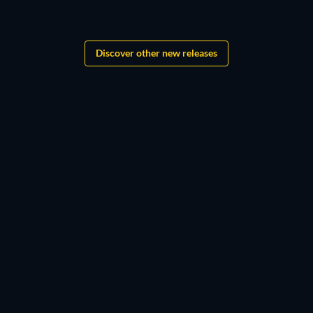
TV
Boys of Tommen
Discover other new releases