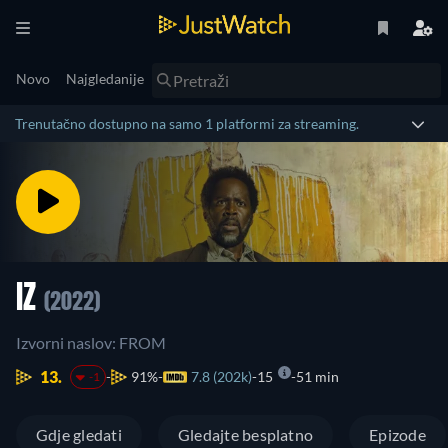
Novo
Najgledanije
Trenutačno dostupno na samo 1 platformi za streaming.
IZ
(2022)
Izvorni naslov: FROM
13.
91%
7.8 (202k)
15
51 min
-1
Gdje gledati
Gledajte besplatno
Epizode