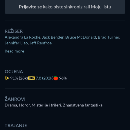
Prijavite se
kako biste sinkronizirali Moju listu
REŽISER
Alexandra La Roche
,
Jack Bender
,
Bruce McDonald
,
Brad Turner
,
Jennifer Liao
,
Jeff Renfroe
Read more
OCJENA
91%
(28k)
7.8 (202k)
96%
ŽANROVI
Drama, Horor, Misterije i trileri, Znanstvena fantastika
TRAJANJE