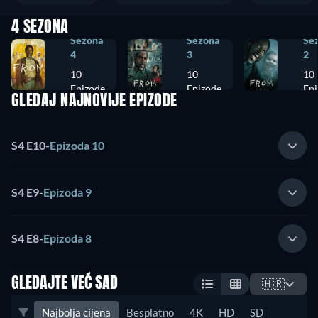
4 SEZONA
Sezona
Sezona
Se
4
3
2
10
10
10
Epizode
Epizode
Epi
GLEDAJ NAJNOVIJE EPIZODE
S4 E10
-
Epizoda 10
S4 E9
-
Epizoda 9
S4 E8
-
Epizoda 8
GLEDAJTE VEĆ SAD
🇭🇷
Najbolja cijena
Besplatno
4K
HD
SD