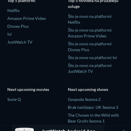
Top 5 platformi
Top 5 noviteta na pružatelju
usluge
Netflix
Što je novo na platformi
Amazon Prime Video
Netflix
Disney Plus
Što je novo na platformi
Ivi
Amazon Prime Video
JustWatch TV
Što je novo na platformi
Disney Plus
Što je novo na platformi Ivi
Što je novo na platformi
JustWatch TV
Next upcoming movies
Next upcoming shows
Susie Q
Gospoda Sezona 2
Brak naslijepo: UK Sezona 3
The Chosen in the Wild with
Bear Grylls Sezona 1
大空港～GATE24～ Sezona 1