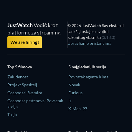
JustWatch
Vodič kroz
© 2026 JustWatch Sav eksterni
sadržaj ostaje u svojini
platforme za streaming
zakonitog vlasnika
(3.13.0)
We are hiring!
Upravljanje pristancima
Top 5 filmova
5 najgledanijih serija
Zaluđenost
Povratak agenta Kima
Projekt Spasitelj
Novak
Gospodari Svemira
Furious
Gospodar prstenova: Povratak
Iz
kralja
X-Men '97
Troja