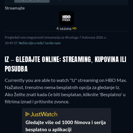
Streamajte
4 sezona
HD
Pregledali smo mogućnosti streamanja za 40 usluga 7. kolovoza 2026. u
10:49:37.
Nešto nije u redu? Javite nam
IZ – GLEDAJTE ONLINE: STREAMING, KUPOVINA ILI
POSUDBA
Currently you are able to watch "Iz" streaming on HBO Max.
Nažalost, trenutno nema besplatnih opcija za gledanje Iz.
Ako želite znati kada će biti besplatan, kliknite 'Besplatno' u
filtrima iznad i pritisnite zvonce.