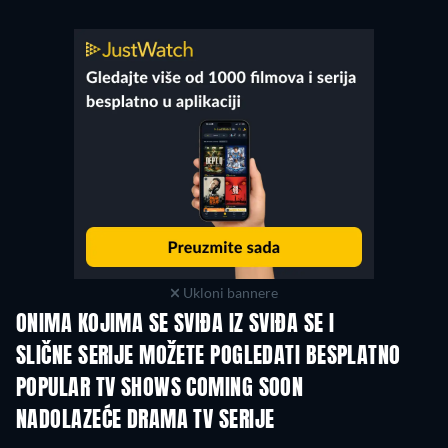
Ukloni bannere
ONIMA KOJIMA SE SVIĐA IZ SVIĐA SE I
TV
TV
SLIČNE SERIJE MOŽETE POGLEDATI BESPLATNO
TV
TV
POPULAR TV SHOWS COMING SOON
TV
TV
NADOLAZEĆE DRAMA TV SERIJE
Sezona 2
Sezona 1
Sezo