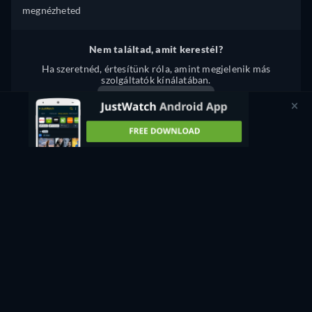
megnézheted
Nem találtad, amit kerestél?
Ha szeretnéd, értesítünk róla, amint megjelenik más
szolgáltatók kínálatában.
Értesítést kérek
Hibát észleltél? Értesíts minket!
20 YEAR OLD VIRGINS ADATFOLYAM: HOL
LÁTHATÓ ONLINE?
Jelenleg a(z) "20 Year Old Virgins" adatfolyamként elérhető
a(z) JustWatch TV szolgáltatónál ingyenesen..