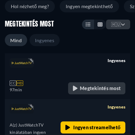
Hol nézhető meg?
Ingyen megtekinthető
Sz
MEGTEKINTÉS MOST
🇭🇺
Mind
Ingyenes
Ingyenes
retail price
CC
HD
Megtekintés most
97min
Ingyenes
retail price
A(z) JustWatchTV
Ingyen streamelhető
kínálatában ingyen