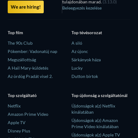
tulajdonában marad.
(3.13.0)
We are hiring!
Beleegyezés kezelése
Top film
Top tévésorozat
The 90s Club
A siló
Pókember: Vadonatúj nap
Az újonc
Megszállottság
Sárkányok háza
A Hail Mary-küldetés
Lucky
Az ördög Pradát visel 2.
Dutton birtok
Top szolgáltató
Top újdonság a szolgáltatónál
Netflix
Újdonságok a(z) Netflix
kínálatában
Amazon Prime Video
Újdonságok a(z) Amazon
Apple TV
Prime Video kínálatában
Disney Plus
Újdonságok a(z) Apple TV