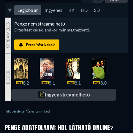
Legjobb ár
Ingyenes
4K
HD
SD
Penge nem streamelhető
STREAMELÉS
Értesítést kérek, amikor már megnézhető.
Értesítést kérek
EGYÉB
8.2
8.1
8.1
8.0
8.0
Ingyen streamelhető
Hibát észleltél? Értesíts minket!
PENGE ADATFOLYAM: HOL LÁTHATÓ ONLINE?