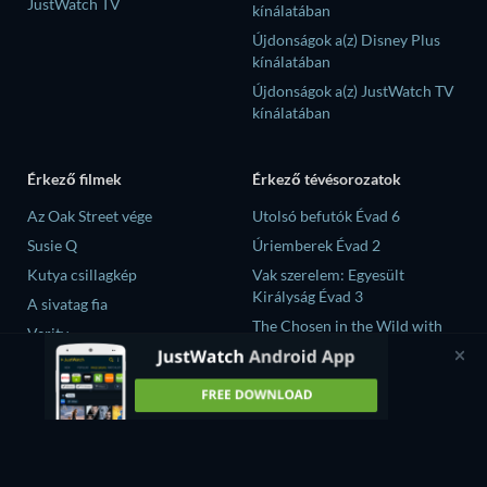
JustWatch TV
kínálatában
Újdonságok a(z) Disney Plus
kínálatában
Újdonságok a(z) JustWatch TV
kínálatában
Érkező filmek
Érkező tévésorozatok
Az Oak Street vége
Utolsó befutók Évad 6
Susie Q
Úriemberek Évad 2
Kutya csillagkép
Vak szerelem: Egyesült
Királyság Évad 3
A sivatag fia
The Chosen in the Wild with
Verity
Bear Grylls Évad 1
大空港～GATE24～ Évad 1