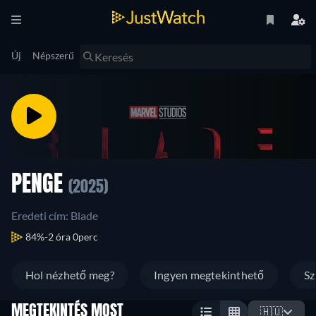
Új
Népszerű
PENGE
(2025)
Eredeti cím: Blade
84%
2 óra 0perc
Hol nézhető meg?
Ingyen megtekinthető
Sz
MEGTEKINTÉS MOST
🇭🇺