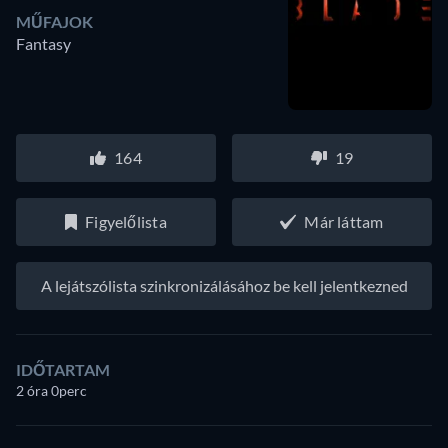
MŰFAJOK
Fantasy
164
19
Figyelőlista
Már láttam
A lejátszólista szinkronizálásához be kell jelentkezned
IDŐTARTAM
2 óra 0perc