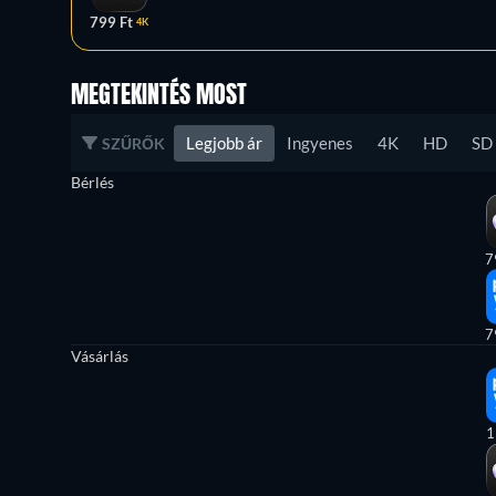
799 Ft
4K
MEGTEKINTÉS MOST
Legjobb ár
Ingyenes
4K
HD
SD
SZŰRŐK
Bérlés
7
7
Vásárlás
1