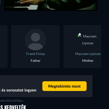
Frank Finlay
Maureen Lipman
Father
Mother
ek eltávolítása
IS KEDVELTÉK