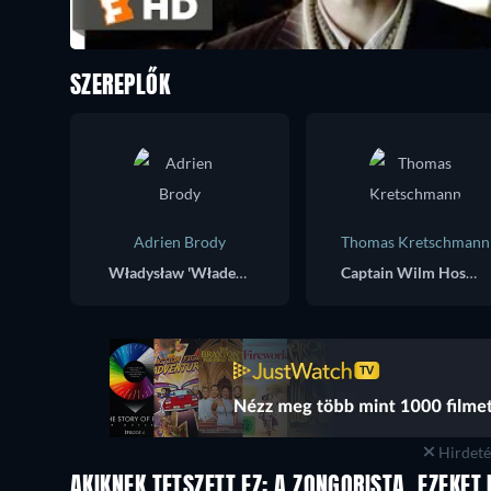
SZEREPLŐK
Adrien Brody
Thomas Kretschmann
Władysław 'Władek' Szpilman
Captain Wilm Hosenfeld
Hirdetés
AKIKNEK TETSZETT EZ: A ZONGORISTA, EZEKET 