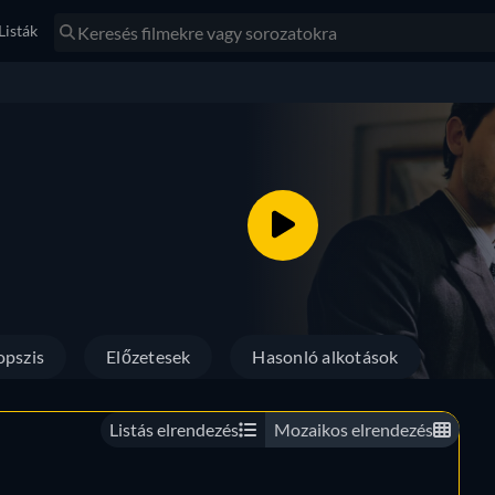
Listák
opszis
Előzetesek
Hasonló alkotások
Listás elrendezés
Mozaikos elrendezés