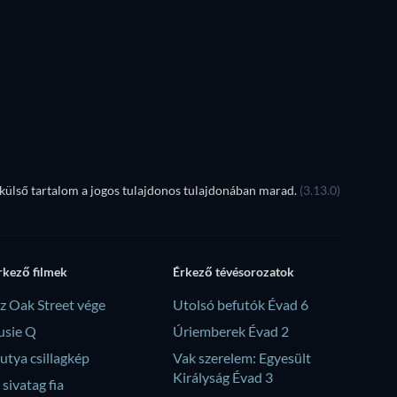
ülső tartalom a jogos tulajdonos tulajdonában marad.
(3.13.0)
rkező filmek
Érkező tévésorozatok
z Oak Street vége
Utolsó befutók Évad 6
usie Q
Úriemberek Évad 2
utya csillagkép
Vak szerelem: Egyesült
Királyság Évad 3
 sivatag fia