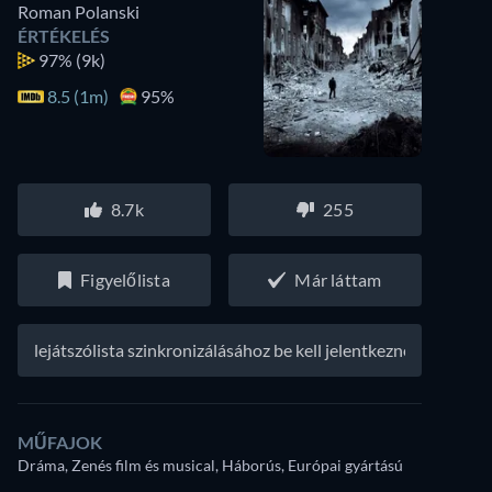
Roman Polanski
ÉRTÉKELÉS
97%
(9k)
8.5 (1m)
95%
8.7k
255
Figyelőlista
Már láttam
A lejátszólista szinkronizálásához be kell jelentkezned
MŰFAJOK
Dráma, Zenés film és musical, Háborús, Európai gyártású