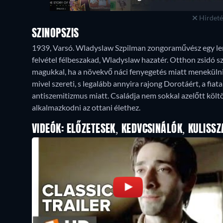
Hirdetés
SZINOPSZIS
1939, Varsó. Wladyslaw Szpilman zongoraművész egy lem
felvétel félbeszakad, Wladyslaw hazatér. Otthon zsidó sz
magukkal, ha a növekvő náci fenyegetés miatt menekülni
mivel szereti, s legalább annyira rajong Dorotáért, a fiat
antiszemitizmus miatt. Családja nem sokkal azelőtt költö
alkalmazkodni az ottani élethez.
VIDEÓK: ELŐZETESEK, KEDVCSINÁLÓK, KULISSZ