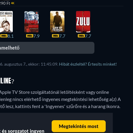
290 Ft
4K
8.1
7.9
7.7
7.7
eamelhető
6. augusztus 7., ekkor: 11:45:09.
Hibát észleltél? Értesíts minket!
LINE?
pple TV Store szolgáltatónál letöltésként vagy online
lenleg nincs elérhető ingyenes megtekintési lehetőség a(z) A
ő lesz, kattints fent a 'Ingyenes' szűrőre és a harang ikonra.