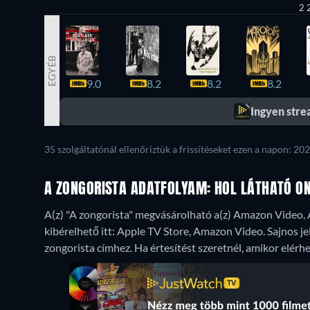
2 
EGYÉB
9.0
8.2
8.2
8.2
Ingyen str
35 szolgáltatónál ellenőriztük a frissítéseket ezen a napon: 202
A ZONGORISTA ADATFOLYAM: HOL LÁTHATÓ ON
A(z) "A zongorista" megvásárolható a(z) Amazon Video, A
kibérelhető itt: Apple TV Store, Amazon Video.
Sajnos je
zongorista címhez. Ha értesítést szeretnél, amikor elérhet