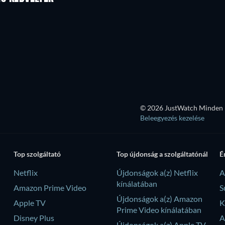
© 2026 JustWatch Minden k
Beleegyezés kezelése
Top szolgáltató
Top újdonság a szolgáltatónál
É
Netflix
Újdonságok a(z) Netflix
A
kínálatában
Amazon Prime Video
S
Újdonságok a(z) Amazon
Apple TV
K
Prime Video kínálatában
Disney Plus
A
Újdonságok a(z) Apple TV