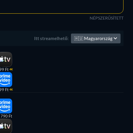
NÉPSZERŰSÍTETT
🇭🇺
Magyarország
Itt streamelhető:
99 Ft
4K
99 Ft
4K
 790 Ft