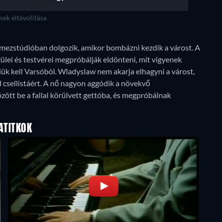
ek eltávolítása
ezstúdióban dolgozik, amikor bombázni kezdik a várost. A
ülei és testvérei megpróbálják eldönteni, mit vigyenek
ük kell Varsóból. Wladyslaw nem akarja elhagyni a várost,
al csellistáért. A nő nagyon aggódik a növekvő
zött be a fallal körülvett gettóba, és megpróbálnak
ATITKOK