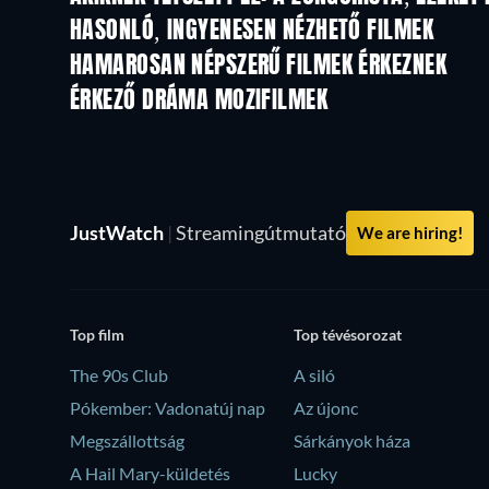
HASONLÓ, INGYENESEN NÉZHETŐ FILMEK
HAMAROSAN NÉPSZERŰ FILMEK ÉRKEZNEK
ÉRKEZŐ DRÁMA MOZIFILMEK
JustWatch
|
Streamingútmutató
We are hiring!
Top film
Top tévésorozat
The 90s Club
A siló
Pókember: Vadonatúj nap
Az újonc
Megszállottság
Sárkányok háza
A Hail Mary-küldetés
Lucky