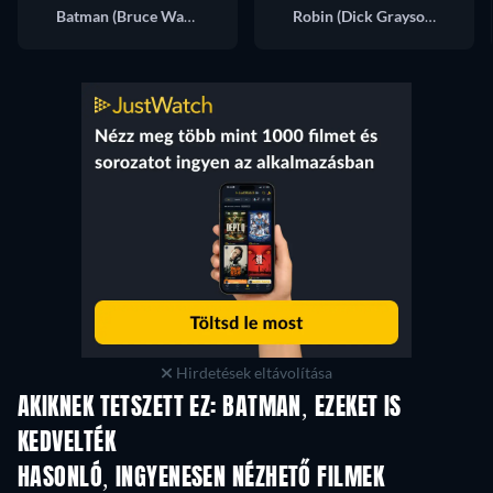
Batman (Bruce Wayne)
Robin (Dick Grayson)
Hirdetések eltávolítása
AKIKNEK TETSZETT EZ: BATMAN, EZEKET IS
KEDVELTÉK
TV
TV
HASONLÓ, INGYENESEN NÉZHETŐ FILMEK