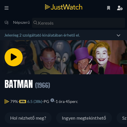
Új
Népszerű
Jelenleg 2 szolgáltató kínálatában érhető el.
BATMAN
(1966)
79%
6.5 (38k)
PG
1 óra 45perc
Hol nézhető meg?
Ingyen megtekinthető
Sz