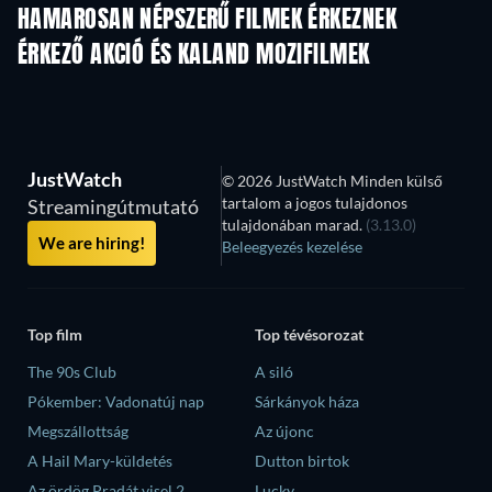
HAMAROSAN NÉPSZERŰ FILMEK ÉRKEZNEK
ÉRKEZŐ AKCIÓ ÉS KALAND MOZIFILMEK
JustWatch
© 2026 JustWatch Minden külső
tartalom a jogos tulajdonos
Streamingútmutató
tulajdonában marad.
(3.13.0)
We are hiring!
Beleegyezés kezelése
Top film
Top tévésorozat
The 90s Club
A siló
Pókember: Vadonatúj nap
Sárkányok háza
Megszállottság
Az újonc
A Hail Mary-küldetés
Dutton birtok
Az ördög Pradát visel 2.
Lucky