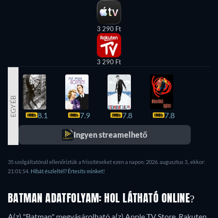
3 290 Ft
3 290 Ft
EGYÉB
8.1
7.9
7.8
7.8
7.8
Ingyen streamelhető
35 szolgáltatónál ellenőriztük a frissítéseket ezen a napon: 2026. augusztus 3., ekkor:
21:01:54.
Hibát észleltél? Értesíts minket!
BATMAN ADATFOLYAM: HOL LÁTHATÓ ONLINE?
A(z) "Batman" megvásárolható a(z) Apple TV Store, Rakuten