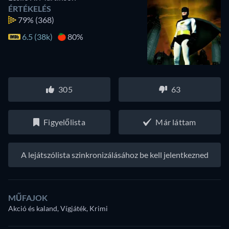
ÉRTÉKELÉS
79%
(368)
6.5 (38k)
80%
305
63
Figyelőlista
Már láttam
A lejátszólista szinkronizálásához be kell jelentkezned
MŰFAJOK
Akció és kaland, Vígjáték, Krimi