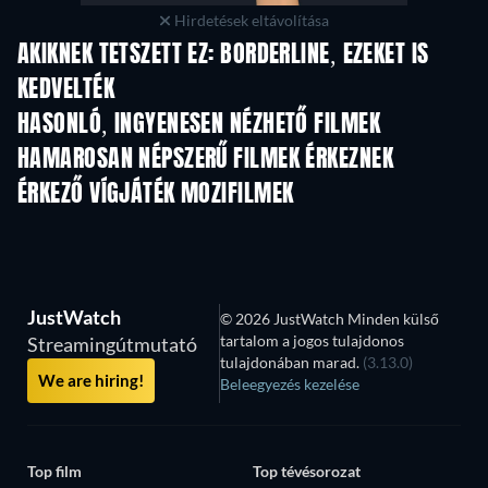
Hirdetések eltávolítása
AKIKNEK TETSZETT EZ: BORDERLINE, EZEKET IS
KEDVELTÉK
HASONLÓ, INGYENESEN NÉZHETŐ FILMEK
HAMAROSAN NÉPSZERŰ FILMEK ÉRKEZNEK
ÉRKEZŐ VÍGJÁTÉK MOZIFILMEK
JustWatch
© 2026 JustWatch Minden külső
tartalom a jogos tulajdonos
Streamingútmutató
tulajdonában marad.
(3.13.0)
We are hiring!
Beleegyezés kezelése
Top film
Top tévésorozat