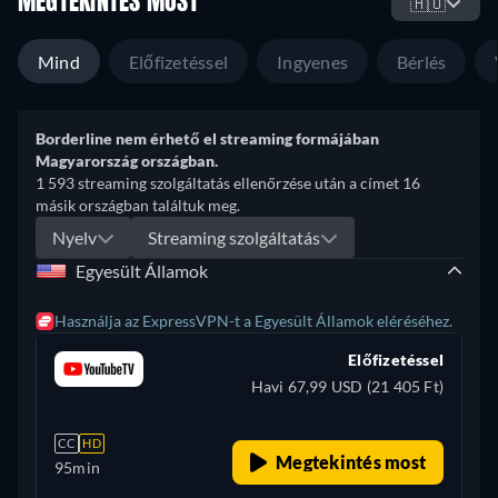
MEGTEKINTÉS MOST
🇭🇺
Mind
Előfizetéssel
Ingyenes
Bérlés
Borderline nem érhető el streaming formájában
Magyarország országban.
1 593 streaming szolgáltatás ellenőrzése után a címet 16
másik országban találtuk meg.
Nyelv
Streaming szolgáltatás
Egyesült Államok
Használja az ExpressVPN-t a Egyesült Államok eléréséhez.
Előfizetéssel
Havi 67,99 USD (21 405 Ft)
CC
HD
Megtekintés most
95min