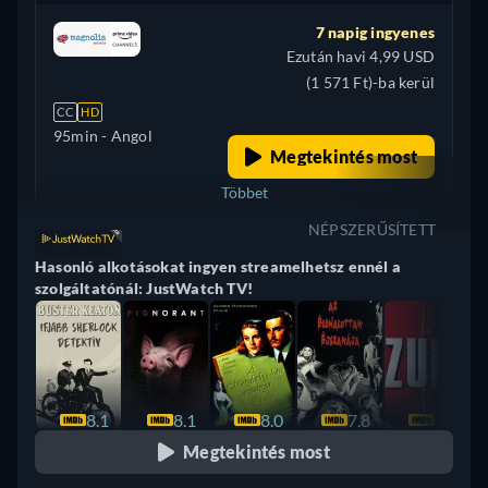
7 napig ingyenes
Ezután havi 4,99 USD
(1 571 Ft)-ba kerül
CC
HD
95min
- Angol
Megtekintés most
Többet
NÉPSZERŰSÍTETT
+ 1
Brazília
Hasonló alkotásokat ingyen streamelhetsz ennél a
szolgáltatónál: JustWatch TV!
8.1
8.1
8.0
7.8
7.7
Megtekintés most