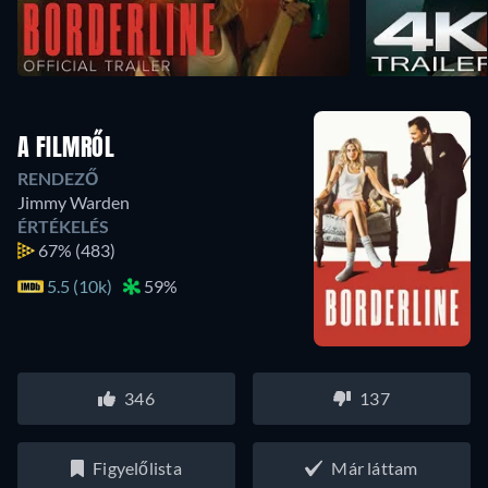
A FILMRŐL
RENDEZŐ
Jimmy Warden
ÉRTÉKELÉS
67%
(483)
5.5 (10k)
59%
346
137
Figyelőlista
Már láttam