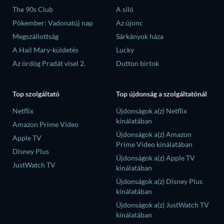
The 90s Club
A siló
Pókember: Vadonatúj nap
Az újonc
Megszállottság
Sárkányok háza
A Hail Mary-küldetés
Lucky
Az ördög Pradát visel 2.
Dutton birtok
Top szolgáltató
Top újdonság a szolgáltatónál
Netflix
Újdonságok a(z) Netflix
kínálatában
Amazon Prime Video
Újdonságok a(z) Amazon
Apple TV
Prime Video kínálatában
Disney Plus
Újdonságok a(z) Apple TV
JustWatch TV
kínálatában
Újdonságok a(z) Disney Plus
kínálatában
Újdonságok a(z) JustWatch TV
kínálatában