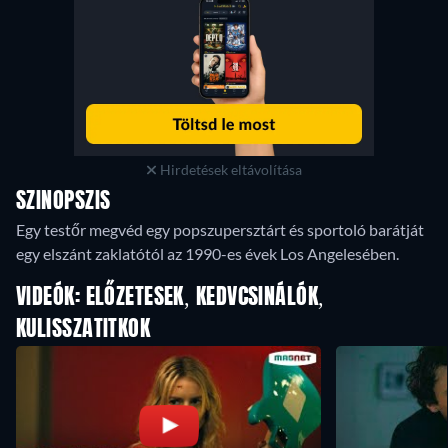
Hirdetések eltávolítása
SZINOPSZIS
Egy testőr megvéd egy popszupersztárt és sportoló barátját
egy elszánt zaklatótól az 1990-es évek Los Angelesében.
VIDEÓK: ELŐZETESEK, KEDVCSINÁLÓK,
KULISSZATITKOK