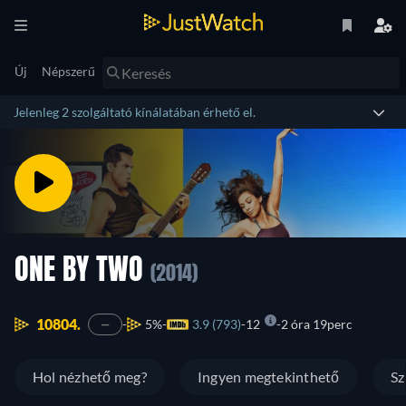
Új
Népszerű
Jelenleg 2 szolgáltató kínálatában érhető el.
ONE BY TWO
(2014)
10804.
5%
3.9 (793)
12
2 óra 19perc
—
Hol nézhető meg?
Ingyen megtekinthető
Sz