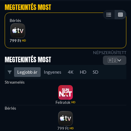
MEGTEKINTÉS MOST
Bérlés
799 Ft
HD
NÉPSZERŰSÍTETT
MEGTEKINTÉS MOST
🇭🇺
Legjobb ár
Ingyenes
4K
HD
SD
Streamelés
Feliratok
HD
Bérlés
799 Ft
HD