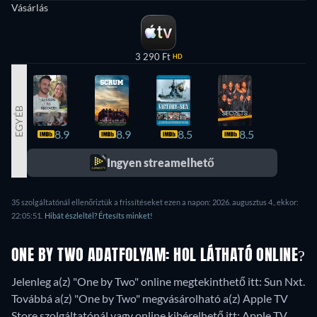
Vásárlás
3 290 Ft
HD
EGYÉB
8.9
8.9
8.5
8.5
8.3
Ingyen streamelhető
35 szolgáltatónál ellenőriztük a frissítéseket ezen a napon: 2026. augusztus 4., ekkor:
22:05:51.
Hibát észleltél? Értesíts minket!
ONE BY TWO ADATFOLYAM: HOL LÁTHATÓ ONLINE?
Jelenleg a(z) "One by Two" online megtekinthető itt: Sun Nxt.
Továbbá a(z) "One by Two" megvásárolható a(z) Apple TV
Store szolgáltatónál vagy online kibérelhető itt: Apple TV