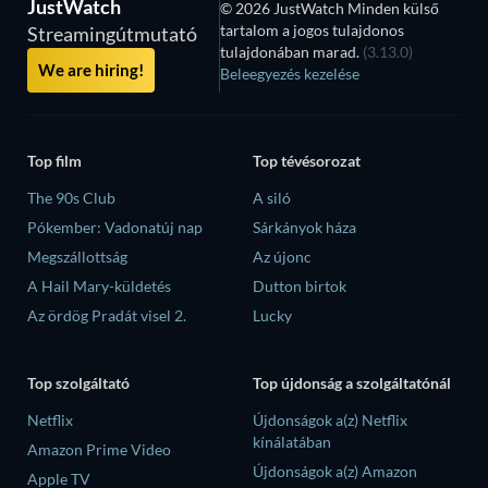
JustWatch
© 2026 JustWatch Minden külső
tartalom a jogos tulajdonos
Streamingútmutató
tulajdonában marad.
(3.13.0)
We are hiring!
Beleegyezés kezelése
Top film
Top tévésorozat
The 90s Club
A siló
Pókember: Vadonatúj nap
Sárkányok háza
Megszállottság
Az újonc
A Hail Mary-küldetés
Dutton birtok
Az ördög Pradát visel 2.
Lucky
Top szolgáltató
Top újdonság a szolgáltatónál
Netflix
Újdonságok a(z) Netflix
kínálatában
Amazon Prime Video
Újdonságok a(z) Amazon
Apple TV