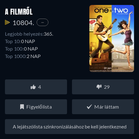
A FILMRŐL
10804.
—
Legjobb helyezés:
365.
Top 10:
0 NAP
Top 100:
0 NAP
Top 1000:
2 NAP
4
29
Figyelőlista
Már láttam
A lejátszólista szinkronizálásához be kell jelentkezned