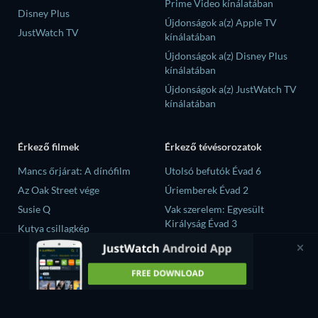
Prime Video kínálatában
Disney Plus
Újdonságok a(z) Apple TV
JustWatch TV
kínálatában
Újdonságok a(z) Disney Plus
kínálatában
Újdonságok a(z) JustWatch TV
kínálatában
Érkező filmek
Érkező tévésorozatok
Mancs őrjárat: A dínófilm
Utolsó befutók Évad 6
Az Oak Street vége
Úriemberek Évad 2
Susie Q
Vak szerelem: Egyesült
Királyság Évad 3
Kutya csillagkép
Until the T-Shirt Dries Évad 1
A sivatag fia
A szilánkok Évad 1