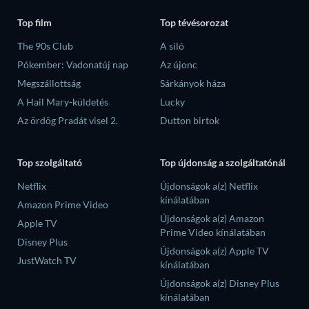
Top film
Top tévésorozat
The 90s Club
A siló
Pókember: Vadonatúj nap
Az újonc
Megszállottság
Sárkányok háza
A Hail Mary-küldetés
Lucky
Az ördög Pradát visel 2.
Dutton birtok
Top szolgáltató
Top újdonság a szolgáltatónál
Netflix
Újdonságok a(z) Netflix
kínálatában
Amazon Prime Video
Újdonságok a(z) Amazon
Apple TV
Prime Video kínálatában
Disney Plus
Újdonságok a(z) Apple TV
JustWatch TV
kínálatában
Újdonságok a(z) Disney Plus
kínálatában