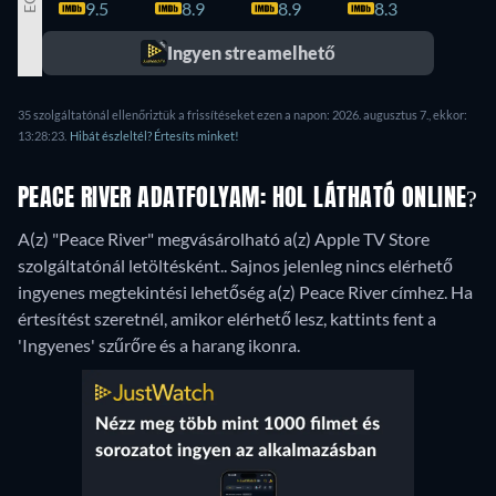
9.5
8.9
8.9
8.3
8.2
Ingyen streamelhető
35 szolgáltatónál ellenőriztük a frissítéseket ezen a napon: 2026. augusztus 7., ekkor:
13:28:23.
Hibát észleltél? Értesíts minket!
PEACE RIVER ADATFOLYAM: HOL LÁTHATÓ ONLINE?
A(z) "Peace River" megvásárolható a(z) Apple TV Store
szolgáltatónál letöltésként..
Sajnos jelenleg nincs elérhető
ingyenes megtekintési lehetőség a(z) Peace River címhez. Ha
értesítést szeretnél, amikor elérhető lesz, kattints fent a
'Ingyenes' szűrőre és a harang ikonra.