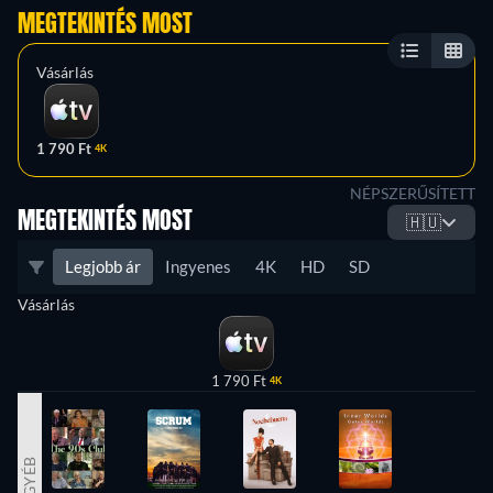
MEGTEKINTÉS MOST
Vásárlás
1 790 Ft
4K
NÉPSZERŰSÍTETT
MEGTEKINTÉS MOST
🇭🇺
Legjobb ár
Ingyenes
4K
HD
SD
Vásárlás
1 790 Ft
4K
EGYÉB