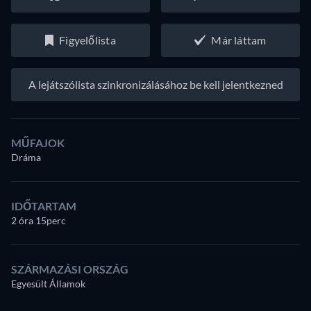
Figyelőlista
Már láttam
A lejátszólista szinkronizálásához be kell jelentkezned
MŰFAJOK
Dráma
IDŐTARTAM
2 óra 15perc
SZÁRMAZÁSI ORSZÁG
Egyesült Államok