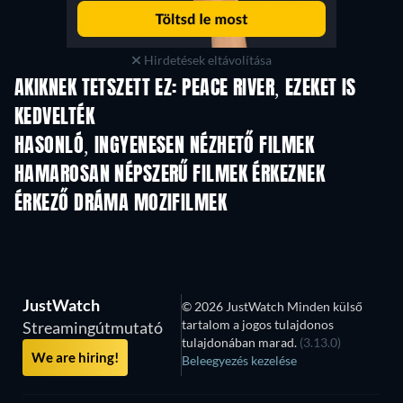
Hirdetések eltávolítása
AKIKNEK TETSZETT EZ: PEACE RIVER, EZEKET IS
KEDVELTÉK
HASONLÓ, INGYENESEN NÉZHETŐ FILMEK
HAMAROSAN NÉPSZERŰ FILMEK ÉRKEZNEK
ÉRKEZŐ DRÁMA MOZIFILMEK
JustWatch
© 2026 JustWatch Minden külső
tartalom a jogos tulajdonos
Streamingútmutató
tulajdonában marad.
(3.13.0)
We are hiring!
Beleegyezés kezelése