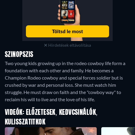
Hirdetések eltávolítása
SZINOPSZIS
Two young kids growing up in the rodeo cowboy life form a
foundation with each other and family. He becomes a
Champion Rodeo cowboy and special forces soldier but is
crushed by war and personal loss. She must watch him
struggle. He must draw on faith and the "cowboy way" to
reclaim his will to live and the love of his life.
VIDEÓK: ELŐZETESEK, KEDVCSINÁLÓK,
KULISSZATITKOK