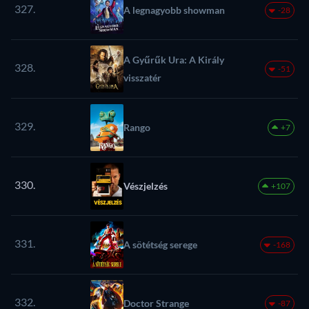
327.
A legnagyobb showman
-28
A Gyűrűk Ura: A Király
328.
-51
visszatér
329.
Rango
+7
330.
Vészjelzés
+107
331.
A sötétség serege
-168
332.
Doctor Strange
-87