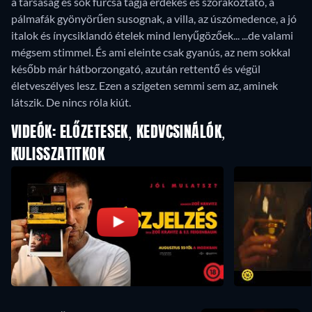
a társaság és sok furcsa tagja érdekes és szórakoztató, a
pálmafák gyönyörűen susognak, a villa, az úszómedence, a jó
italok és ínycsiklandó ételek mind lenyűgözőek... ...de valami
mégsem stimmel. És ami eleinte csak gyanús, az nem sokkal
később már hátborzongató, azután rettentő és végül
életveszélyes lesz. Ezen a szigeten semmi sem az, aminek
látszik. De nincs róla kiút.
VIDEÓK: ELŐZETESEK, KEDVCSINÁLÓK,
KULISSZATITKOK