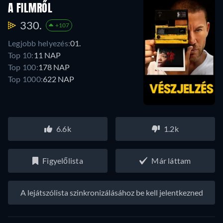
A FILMRŐL
330.
+107
Legjobb helyezés:
01.
Top 10:
11 NAP
Top 100:
178 NAP
Top 1000:
622 NAP
6.6k
1.2k
Figyelőlista
Már láttam
A lejátszólista szinkronizálásához be kell jelentkezned