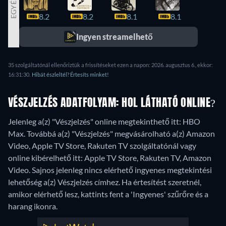
EGYÉB
8.2
8.2
8.1
8.1
8.1
Ingyen streamelhető
35 szolgáltatónál ellenőriztük a frissítéseket ezen a napon: 2026. augusztus 6., ekkor:
16:31:30.
Hibát észleltél? Értesíts minket!
VÉSZJELZÉS ADATFOLYAM: HOL LÁTHATÓ ONLINE?
Jelenleg a(z) "Vészjelzés" online megtekinthető itt: HBO
Max. Továbbá a(z) "Vészjelzés" megvásárolható a(z) Amazon
Video, Apple TV Store, Rakuten TV szolgáltatónál vagy
online kibérelhető itt: Apple TV Store, Rakuten TV, Amazon
Video.
Sajnos jelenleg nincs elérhető ingyenes megtekintési
lehetőség a(z) Vészjelzés címhez. Ha értesítést szeretnél,
amikor elérhető lesz, kattints fent a 'Ingyenes' szűrőre és a
harang ikonra.