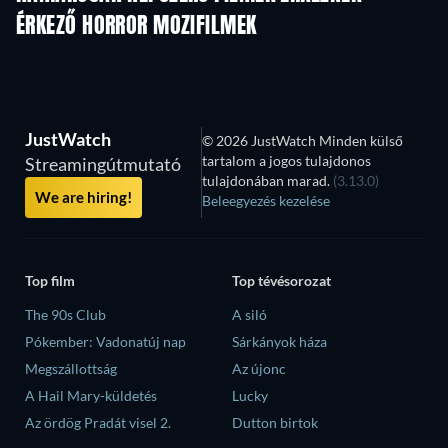
ÉRKEZŐ HORROR MOZIFILMEK
JustWatch
© 2026 JustWatch Minden külső
tartalom a jogos tulajdonos
Streamingútmutató
tulajdonában marad.
(3.13.0)
We are hiring!
Beleegyezés kezelése
Top film
Top tévésorozat
The 90s Club
A siló
Pókember: Vadonatúj nap
Sárkányok háza
Megszállottság
Az újonc
A Hail Mary-küldetés
Lucky
Az ördög Pradát visel 2.
Dutton birtok