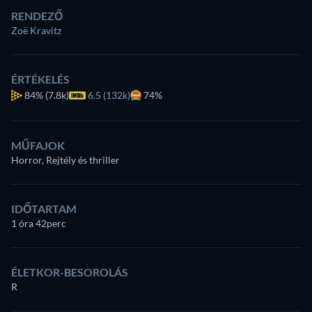
RENDEZŐ
Zoë Kravitz
ÉRTÉKELÉS
84%
(7.8k)
6.5 (132k)
74%
MŰFAJOK
Horror, Rejtély és thriller
IDŐTARTAM
1 óra 42perc
ÉLETKOR-BESOROLÁS
R