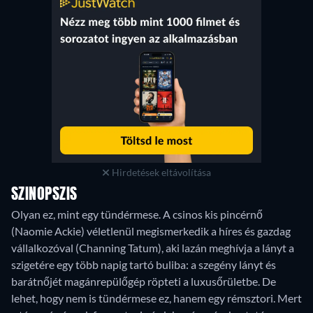
Hirdetések eltávolítása
SZINOPSZIS
Olyan ez, mint egy tündérmese. A csinos kis pincérnő
(Naomie Ackie) véletlenül megismerkedik a híres és gazdag
vállalkozóval (Channing Tatum), aki lazán meghívja a lányt a
szigetére egy több napig tartó buliba: a szegény lányt és
barátnőjét magánrepülőgép röpteti a luxusőrületbe. De
lehet, hogy nem is tündérmese ez, hanem egy rémsztori. Mert