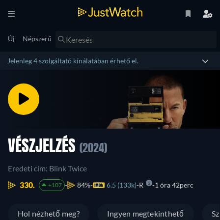
Új
Népszerű
Jelenleg 4 szolgáltató kínálatában érhető el.
VÉSZJELZÉS
(2024)
Eredeti cím: Blink Twice
330.
84%
6.5 (133k)
R
1 óra 42perc
+107
Hol nézhető meg?
Ingyen megtekinthető
Sz