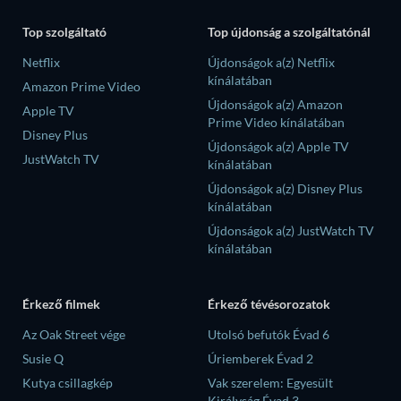
Top szolgáltató
Top újdonság a szolgáltatónál
Netflix
Újdonságok a(z) Netflix
kínálatában
Amazon Prime Video
Újdonságok a(z) Amazon
Apple TV
Prime Video kínálatában
Disney Plus
Újdonságok a(z) Apple TV
JustWatch TV
kínálatában
Újdonságok a(z) Disney Plus
kínálatában
Újdonságok a(z) JustWatch TV
kínálatában
Érkező filmek
Érkező tévésorozatok
Az Oak Street vége
Utolsó befutók Évad 6
Susie Q
Úriemberek Évad 2
Kutya csillagkép
Vak szerelem: Egyesült
Királyság Évad 3