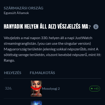
SZÁRMAZÁSI ORSZÁG
Egyesült Államok
HANYADIK HELYEN ÁLL A(Z) VÉSZJELZÉS MA?
Vészjelzés a mai napon 330. helyen áll a napi JustWatch
streamingranglistán. (you can use the singular version)
Magyarország területén jelenleg sokkal népszerűbb, mint A
sötétség serege területén, viszont kevésbé népszerű, mint itt:
Rango.
HELYEZÉS
FILMALKOTÁS
326.
Mosolyogj 2
+45