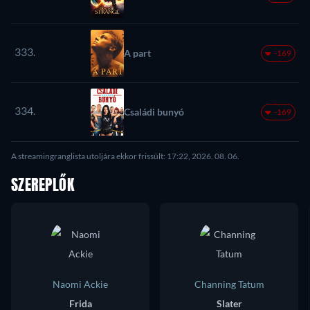
333.
A part
-169
334.
Családi bunyó
-169
A streamingranglista utoljára ekkor frissült: 17:22, 2026. 08. 06.
SZEREPLŐK
Naomi Ackie
Channing Tatum
Frida
Slater