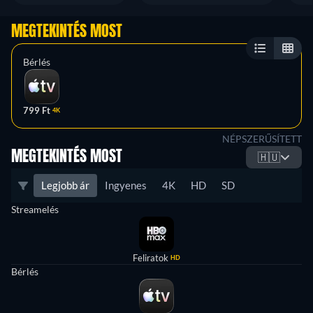
MEGTEKINTÉS MOST
Bérlés
799 Ft
4K
NÉPSZERŰSÍTETT
MEGTEKINTÉS MOST
🇭🇺
Legjobb ár
Ingyenes
4K
HD
SD
Streamelés
Feliratok
HD
Bérlés