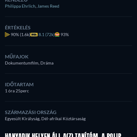
Philippa Ehrlich
,
James Reed
ÉRTÉKELÉS
90%
(1.6k)
8.1 (72k)
93%
MŰFAJOK
Dokumentumfilm, Dráma
IDŐTARTAM
1 óra 25perc
SZÁRMAZÁSI ORSZÁG
Egyesült Királyság, Dél-afrikai Köztársaság
HANYADIK HELYEN ÁLL A(Z) TANÍTÓM, A POLIP