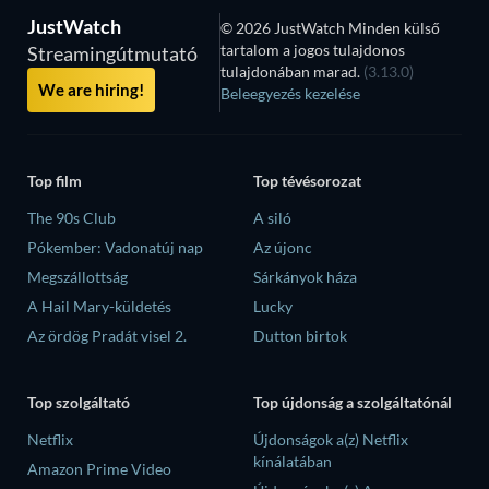
JustWatch
© 2026 JustWatch Minden külső
tartalom a jogos tulajdonos
Streamingútmutató
tulajdonában marad.
(3.13.0)
We are hiring!
Beleegyezés kezelése
Top film
Top tévésorozat
The 90s Club
A siló
Pókember: Vadonatúj nap
Az újonc
Megszállottság
Sárkányok háza
A Hail Mary-küldetés
Lucky
Az ördög Pradát visel 2.
Dutton birtok
Top szolgáltató
Top újdonság a szolgáltatónál
Netflix
Újdonságok a(z) Netflix
kínálatában
Amazon Prime Video