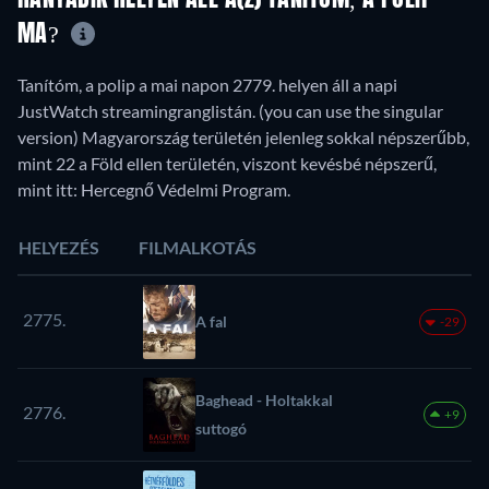
MA?
Tanítóm, a polip a mai napon 2779. helyen áll a napi
JustWatch streamingranglistán. (you can use the singular
version) Magyarország területén jelenleg sokkal népszerűbb,
mint 22 a Föld ellen területén, viszont kevésbé népszerű,
mint itt: Hercegnő Védelmi Program.
HELYEZÉS
FILMALKOTÁS
2775.
A fal
-29
Baghead - Holtakkal
2776.
+9
suttogó