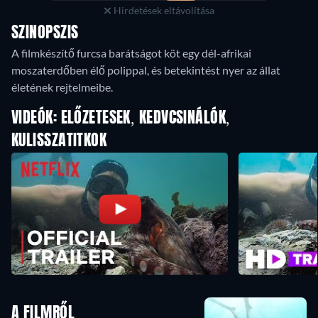
Hirdetések eltávolítása
SZINOPSZIS
A filmkészítő furcsa barátságot köt egy dél-afrikai
moszaterdőben élő polippal, és betekintést nyer az állat
életének rejtelmeibe.
VIDEÓK: ELŐZETESEK, KEDVCSINÁLÓK,
KULISSZATITKOK
A FILMRŐL