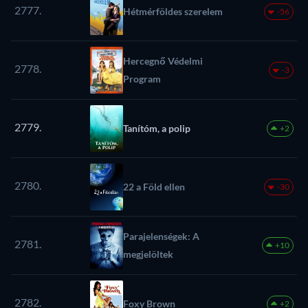
2777.
Hétmérföldes szerelem
-56
Hercegnő Védelmi
2778.
-3
Program
2779.
Tanítóm, a polip
+2
2780.
22 a Föld ellen
-30
Parajelenségek: A
2781.
+10
megjelöltek
2782.
Foxy Brown
+2