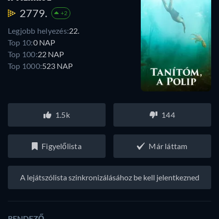
2779.
+2
Legjobb helyezés:
22.
Top 10:
0 NAP
Top 100:
22 NAP
Top 1000:
523 NAP
1.5k
144
Figyelőlista
Már láttam
A lejátszólista szinkronizálásához be kell jelentkezned
RENDEZŐ