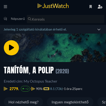
Új
Népszerű
Jelenleg 1 szolgáltató kínálatában érhető el.
TANÍTÓM, A POLIP
(2020)
Eredeti cím: My Octopus Teacher
2779.
90%
8.1 (72k)
1 óra 25perc
+2
Hol nézhető meg?
Ingyen megtekinthető
Sz