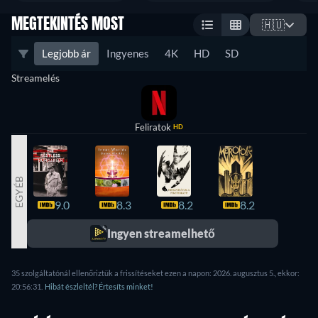
MEGTEKINTÉS MOST
🇭🇺
Legjobb ár
Ingyenes
4K
HD
SD
Streamelés
Feliratok
HD
EGYÉB
9.0
8.3
8.2
8.2
8.1
Ingyen streamelhető
35 szolgáltatónál ellenőriztük a frissítéseket ezen a napon: 2026. augusztus 5., ekkor:
20:56:31.
Hibát észleltél? Értesíts minket!