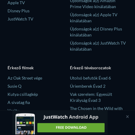
Újdonságok a(z) Amazon
Apple TV
Prime Video kínálatában
Disney Plus
Újdonságok a(z) Apple TV
JustWatch TV
kínálatában
Újdonságok a(z) Disney Plus
kínálatában
Újdonságok a(z) JustWatch TV
kínálatában
Érkező filmek
Érkező tévésorozatok
Az Oak Street vége
Utolsó befutók Évad 6
Susie Q
Úriemberek Évad 2
Kutya csillagkép
Vak szerelem: Egyesült
Királyság Évad 3
A sivatag fia
The Chosen in the Wild with
Verity
Bear Grylls Évad 1
大空港～GATE24～ Évad 1