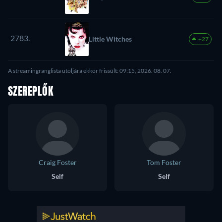
2783.
Little Witches
+27
A streamingranglista utoljára ekkor frissült: 09:15, 2026. 08. 07.
SZEREPLŐK
Craig Foster
Tom Foster
Self
Self