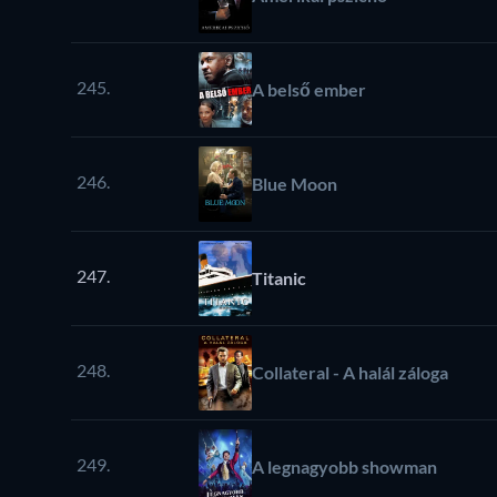
245.
A belső ember
246.
Blue Moon
247.
Titanic
248.
Collateral - A halál záloga
249.
A legnagyobb showman