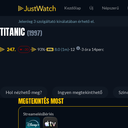
Kezdőlap
Új
Népszerű
Jelenleg 3 szolgáltató kínálatában érhető el.
TITANIC
(1997)
247.
93%
8.0 (1m)
12
3 óra 14perc
-30
Hol nézhető meg?
Ingyen megtekinthető
Szin
MEGTEKINTÉS MOST
Streamelés
Bérlés