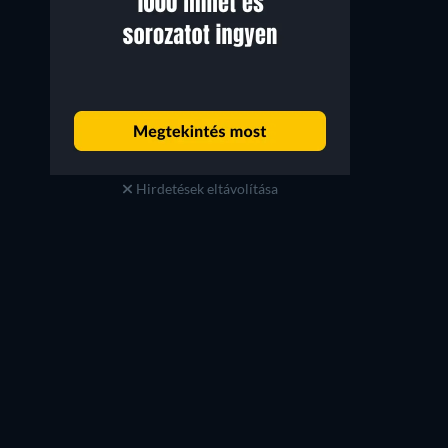
Hirdetések eltávolítása