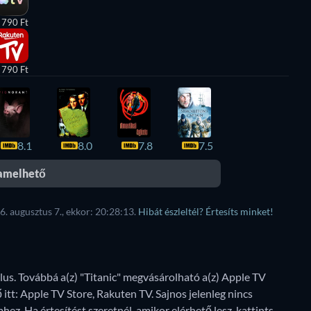
 790 Ft
 790 Ft
8.1
8.0
7.8
7.5
eamelhető
6. augusztus 7., ekkor: 20:28:13.
Hibát észleltél? Értesíts minket!
Plus. Továbbá a(z) "Titanic" megvásárolható a(z) Apple TV
 itt: Apple TV Store, Rakuten TV.
Sajnos jelenleg nincs
hez. Ha értesítést szeretnél, amikor elérhető lesz, kattints