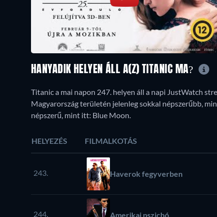
HANYADIK HELYEN ÁLL A(Z) TITANIC MA?
Titanic a mai napon 247. helyen áll a napi JustWatch str
Magyarország területén jelenleg sokkal népszerűbb, mint 
népszerű, mint itt: Blue Moon.
HELYEZÉS
FILMALKOTÁS
243.
Haverok fegyverben
244.
Amerikai pszichó