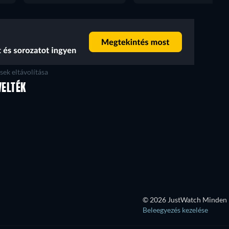
ek eltávolítása
VELTÉK
© 2026 JustWatch Minden k
Beleegyezés kezelése