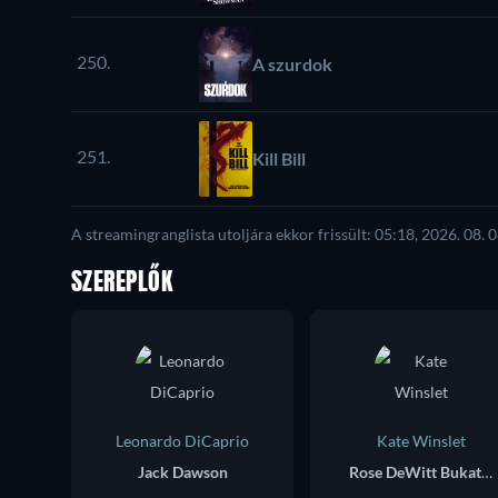
250.
A szurdok
251.
Kill Bill
A streamingranglista utoljára ekkor frissült: 05:18, 2026. 08. 0
SZEREPLŐK
Leonardo DiCaprio
Kate Winslet
Jack Dawson
Rose DeWitt Bukater