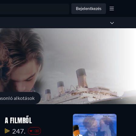
Bejelentkezés
sonló alkotások
A FILMRŐL
247.
-30