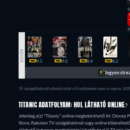
3
3
EGYÉB
9.5
9.0
8.4
8.2
Ingyen str
35 szolgáltatónál ellenőriztük a frissítéseket ezen a napon: 202
TITANIC ADATFOLYAM: HOL LÁTHATÓ ONLINE?
Jelenleg a(z) "Titanic" online megtekinthető itt: Disney 
Store, Rakuten TV szolgáltatónál vagy online kibérelhető
elérhető ingyenes megtekintési lehetőség a(z) Titanic cím