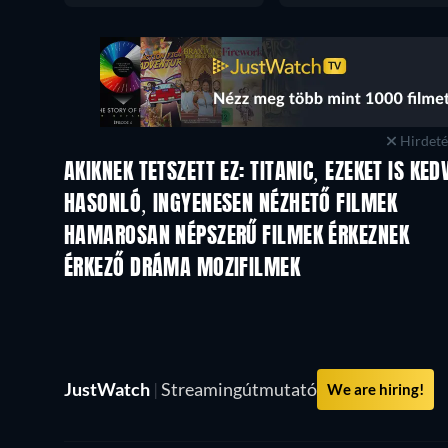
Hirdetés
AKIKNEK TETSZETT EZ: TITANIC, EZEKET IS KED
HASONLÓ, INGYENESEN NÉZHETŐ FILMEK
HAMAROSAN NÉPSZERŰ FILMEK ÉRKEZNEK
ÉRKEZŐ DRÁMA MOZIFILMEK
JustWatch
|
Streamingútmutató
We are hiring!