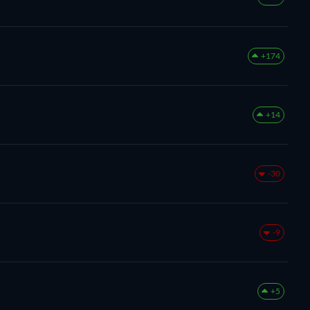
+174
+14
-30
-9
+5