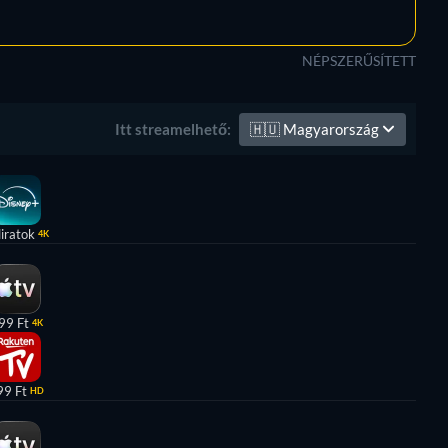
NÉPSZERŰSÍTETT
🇭🇺
Magyarország
Itt streamelhető:
liratok
4K
99 Ft
4K
99 Ft
HD