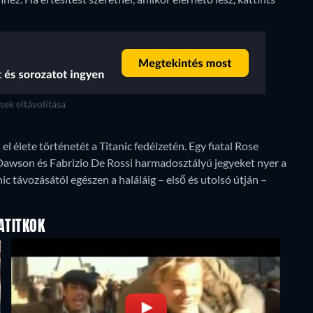
ek eltávolítása
 élete történetét a Titanic fedélzetén. Egy fiatal Rose
k Dawson és Fabrizio De Rossi harmadosztályú jegyeket nyer a
ic távozásától egészen a haláláig – első és utolsó útján –
ATITKOK