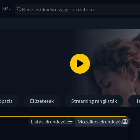
Listák
opszis
Előzetesek
Streaming ranglisták
Ha
Listás elrendezés
Mozaikos elrendezés