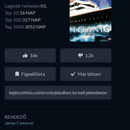
Legjobb helyezés:
01.
Top 10:
16 NAP
Top 100:
317 NAP
Top 1000:
3052 NAP
16k
1.2k
Figyelőlista
Már láttam
A lejátszólista szinkronizálásához be kell jelentkezned
RENDEZŐ
James Cameron