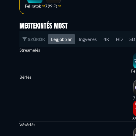
Feliratok
799 Ft
4K
4K
MEGTEKINTÉS MOST
Legjobb ár
Ingyenes
4K
HD
SD
SZŰRŐK
Streamelés
Fe
Bérlés
7
8
Vásárlás