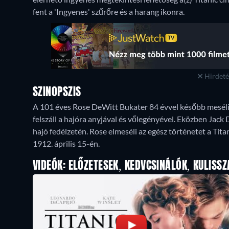
fent a 'Ingyenes' szűrőre és a harang ikonra.
Hirdetés
SZINOPSZIS
A 101 éves Rose DeWitt Bukater 84 évvel később meséli el
felszáll a hajóra anyjával és vőlegényével. Eközben Jac
hajó fedélzetén. Rose elmeséli az egész történetet a Titan
1912. április 15-én.
VIDEÓK: ELŐZETESEK, KEDVCSINÁLÓK, KULISSZ