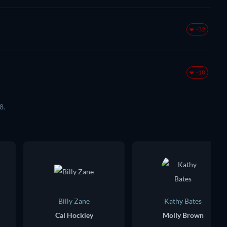
-32
-18
8.
Billy Zane
Kathy Bates
Cal Hockley
Molly Brown