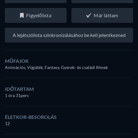
Figyelőlista
Már láttam
A lejátszólista szinkronizálásához be kell jelentkezned
MŰFAJOK
Animációs, Vígjáték, Fantasy, Gyerek- és családi filmek
IDŐTARTAM
1 óra 31perc
ÉLETKOR-BESOROLÁS
12