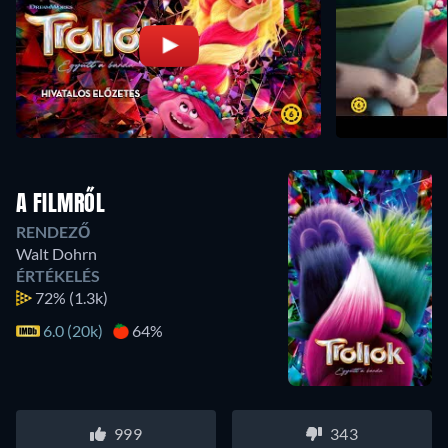
A FILMRŐL
RENDEZŐ
Walt Dohrn
ÉRTÉKELÉS
72%
(1.3k)
6.0 (20k)
64%
999
343