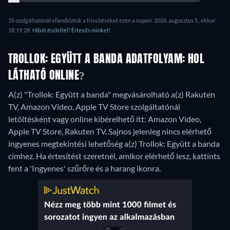
35 szolgáltatónál ellenőriztük a frissítéseket ezen a napon: 2026. augusztus 5., ekkor:
18:19:28.
Hibát észleltél? Értesíts minket!
TROLLOK: EGYÜTT A BANDA ADATFOLYAM: HOL
LÁTHATÓ ONLINE?
A(z) "Trollok: Együtt a banda" megvásárolható a(z) Rakuten
TV, Amazon Video, Apple TV Store szolgáltatónál
letöltésként vagy online kibérelhető itt: Amazon Video,
Apple TV Store, Rakuten TV.
Sajnos jelenleg nincs elérhető
ingyenes megtekintési lehetőség a(z) Trollok: Együtt a banda
címhez. Ha értesítést szeretnél, amikor elérhető lesz, kattints
fent a 'Ingyenes' szűrőre és a harang ikonra.