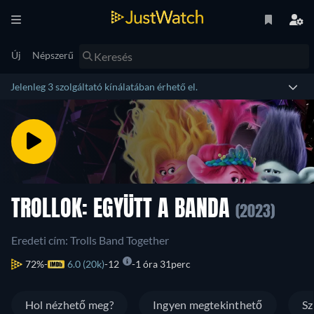
Új
Népszerű
Jelenleg 3 szolgáltató kínálatában érhető el.
TROLLOK: EGYÜTT A BANDA
(2023)
Eredeti cím: Trolls Band Together
72%
6.0 (20k)
12
1 óra 31perc
Hol nézhető meg?
Ingyen megtekinthető
Sz