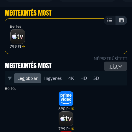
MEGTEKINTÉS MOST
Bérlés
799 Ft
4K
NÉPSZERŰSÍTETT
MEGTEKINTÉS MOST
🇭🇺
Legjobb ár
Ingyenes
4K
HD
SD
Bérlés
690 Ft
4K
799 Ft
4K