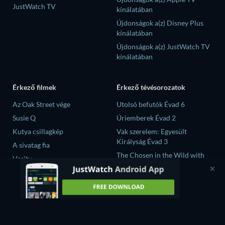
JustWatch TV
kínálatában
Újdonságok a(z) Disney Plus
kínálatában
Újdonságok a(z) JustWatch TV
kínálatában
Érkező filmek
Érkező tévésorozatok
Az Oak Street vége
Utolsó befutók Évad 6
Susie Q
Úriemberek Évad 2
Kutya csillagkép
Vak szerelem: Egyesült
Királyság Évad 3
A sivatag fia
The Chosen in the Wild with
Verity
Bear Grylls Évad 1
大空港～GATE24～ Évad 1