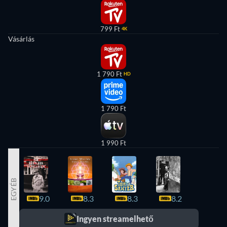
799 Ft
4K
Vásárlás
1 790 Ft
HD
1 790 Ft
1 990 Ft
EGYÉB
9.0
8.3
8.3
8.2
8.2
Ingyen streamelhető