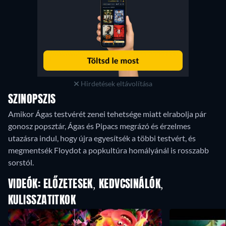
Hirdetések eltávolítása
SZINOPSZIS
Amikor Ágas testvérét zenei tehetsége miatt elrabolja pár
gonosz popsztár, Ágas és Pipacs megrázó és érzelmes
utazásra indul, hogy újra egyesítsék a többi testvért, és
megmentsék Floydot a popkultúra homályánál is rosszabb
sorstól.
VIDEÓK: ELŐZETESEK, KEDVCSINÁLÓK,
KULISSZATITKOK