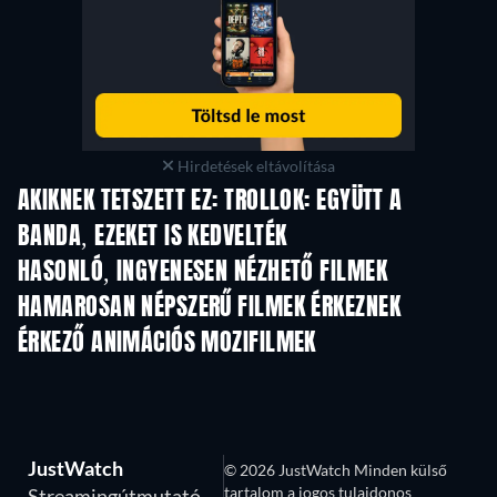
Hirdetések eltávolítása
AKIKNEK TETSZETT EZ: TROLLOK: EGYÜTT A
BANDA, EZEKET IS KEDVELTÉK
HASONLÓ, INGYENESEN NÉZHETŐ FILMEK
HAMAROSAN NÉPSZERŰ FILMEK ÉRKEZNEK
ÉRKEZŐ ANIMÁCIÓS MOZIFILMEK
JustWatch
© 2026 JustWatch Minden külső
tartalom a jogos tulajdonos
Streamingútmutató