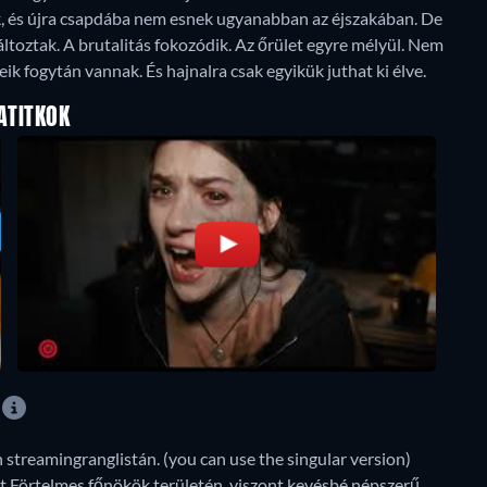
k, és újra csapdába nem esnek ugyanabban az éjszakában. De
toztak. A brutalitás fokozódik. Az őrület egyre mélyül. Nem
yeik fogytán vannak. És hajnalra csak egyikük juthat ki élve.
ATITKOK
 streamingranglistán. (you can use the singular version)
t Förtelmes főnökök területén, viszont kevésbé népszerű,