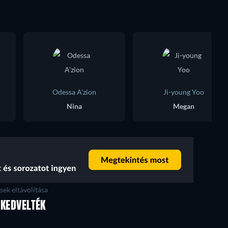
Odessa A'zion
Ji-young Yoo
Nina
Megan
ek eltávolítása
 KEDVELTÉK