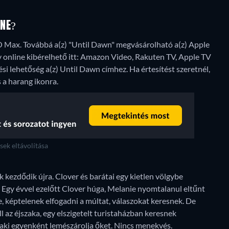
INE?
BO Max. Továbbá a(z) "Until Dawn" megvásárolható a(z) Apple
 online kibérelhető itt: Amazon Video, Rakuten TV, Apple TV
si lehetőség a(z) Until Dawn címhez. Ha értesítést szeretnél,
s a harang ikonra.
ek eltávolítása
 kezdődik újra. Clover és barátai egy kietlen völgybe
Egy évvel ezelőtt Clover húga, Melanie nyomtalanul eltűnt
e, képtelenek elfogadni a múltat, válaszokat keresnek. De
ll az éjszaka, egy elszigetelt turistaházban keresnek
 aki egyenként lemészárolja őket. Nincs menekvés.