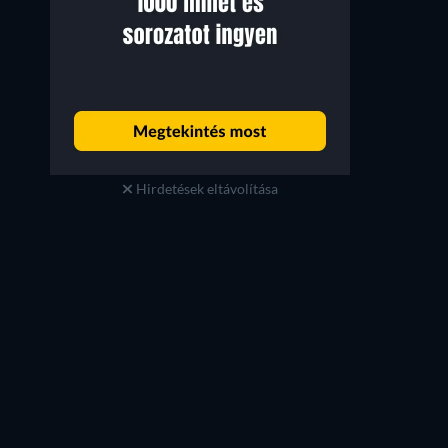
Hirdetések eltávolítása