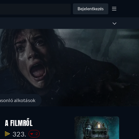
Bejelentkezés
sonló alkotások
A FILMRŐL
323.
-2