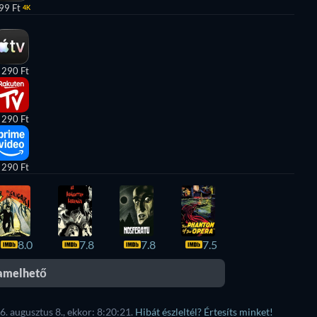
99 Ft
4K
 290 Ft
 290 Ft
 290 Ft
8.0
7.8
7.8
7.5
eamelhető
6. augusztus 8., ekkor: 8:20:21.
Hibát észleltél? Értesíts minket!