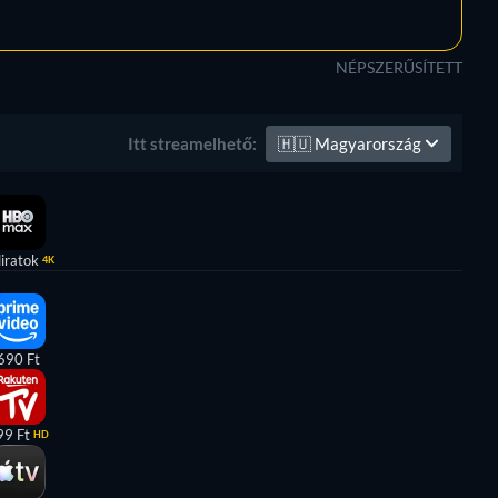
NÉPSZERŰSÍTETT
🇭🇺
Magyarország
Itt streamelhető:
liratok
4K
690 Ft
99 Ft
HD