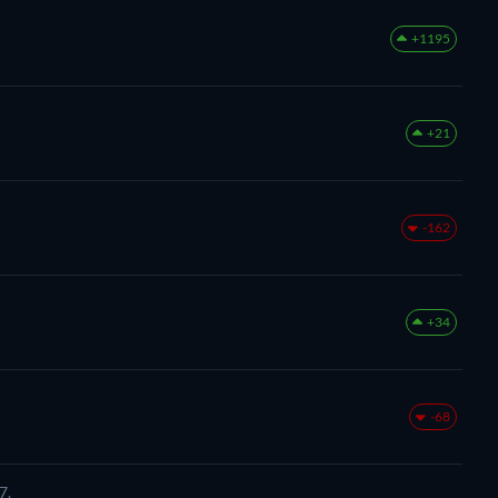
+1195
+21
-162
+34
-68
7.