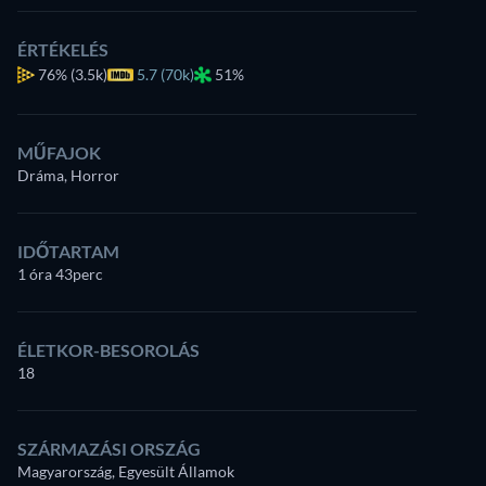
ÉRTÉKELÉS
76%
(3.5k)
5.7 (70k)
51%
MŰFAJOK
Dráma, Horror
IDŐTARTAM
1 óra 43perc
ÉLETKOR-BESOROLÁS
18
SZÁRMAZÁSI ORSZÁG
Magyarország, Egyesült Államok