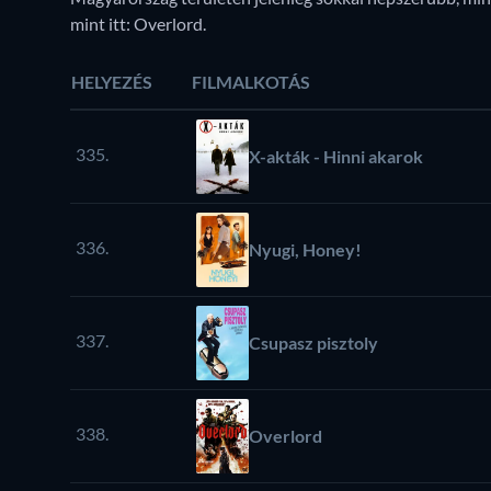
mint itt: Overlord.
HELYEZÉS
FILMALKOTÁS
335.
X-akták - Hinni akarok
336.
Nyugi, Honey!
337.
Csupasz pisztoly
338.
Overlord