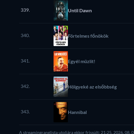
339.
Until Dawn
340.
Förtelmes főnökök
341.
Egyél müzlit!
342.
Hölgyeké az elsőbbség
343.
Hannibal
A streamingranglista utoljára ekkor frissült: 21:25, 2026. 08. 0