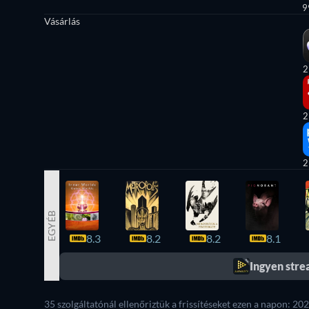
9
Vásárlás
2
2
2
EGYÉB
8.3
8.2
8.2
8.1
Ingyen str
35 szolgáltatónál ellenőriztük a frissítéseket ezen a napon: 202