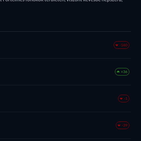
-160
+36
-1
-39