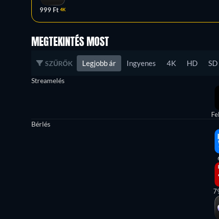
999 Ft
4K
MEGTEKINTÉS MOST
Legjobb ár
Ingyenes
4K
HD
SD
SZŰRŐK
Streamelés
Fe
Bérlés
7