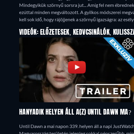
Mindegyikük szörnyű sorsra jut... Amíg fel nem ébredne
ezúttal minden megváltozott. A gyilkos módszerei megvál
kell sok idő, hogy rájöjjenek a szörnyű igazságra: az esél
VIDEÓK: ELŐZETESEK, KEDVCSINÁLÓK, KULISSZ
HANYADIK HELYEN ÁLL A(Z) UNTIL DAWN MA?
Until Dawn a mai napon 339. helyen áll a napi JustWatch
Magyarország területén jelenleg sokkal népszerűbb, min