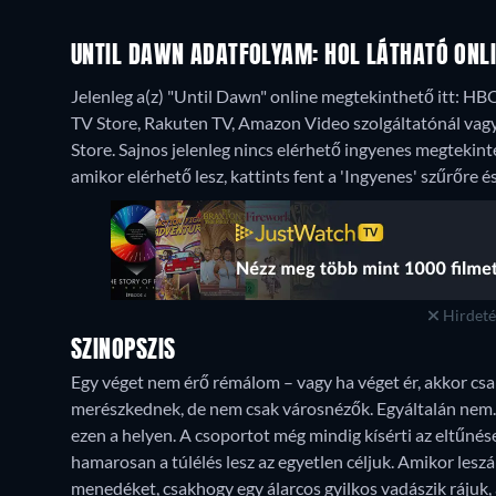
UNTIL DAWN ADATFOLYAM: HOL LÁTHATÓ ONL
Jelenleg a(z) "Until Dawn" online megtekinthető itt: H
TV Store, Rakuten TV, Amazon Video szolgáltatónál vagy
Store.
Sajnos jelenleg nincs elérhető ingyenes megtekinté
amikor elérhető lesz, kattints fent a 'Ingyenes' szűrőre é
Hirdetés
SZINOPSZIS
Egy véget nem érő rémálom – vagy ha véget ér, akkor csak
merészkednek, de nem csak városnézők. Egyáltalán nem. 
ezen a helyen. A csoportot még mindig kísérti az eltűnés
hamarosan a túlélés lesz az egyetlen céljuk. Amikor leszá
menedéket, csakhogy egy álarcos gyilkos vadászik rájuk,