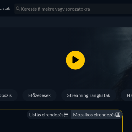
Listák
opszis
Előzetesek
Streaming ranglisták
Ha
Listás elrendezés
Mozaikos elrendezés