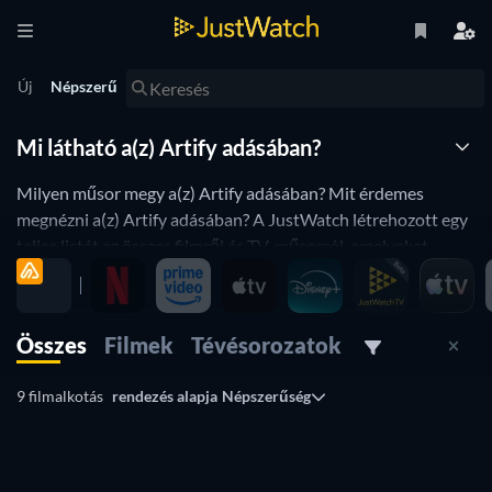
Új
Népszerű
Mi látható a(z) Artify adásában?
Milyen műsor megy a(z) Artify adásában? Mit érdemes
megnézni a(z) Artify adásában? A JustWatch létrehozott egy
teljes listát az összes filmről és TV-műsorról, amelyeket
jelenleg online lejátszhat. A(z) Artify műsorújságjának az
áttekintése az összes legújabb frissítést is tartalmazza. A
listát naponta frissítjük, illetve népszerűség alapján
Összes
Filmek
Tévésorozatok
rendezzük, hogy minél hatékonyabb segítséget nyújtson
Önnek a legjobb tartalom fellelésében.
9 filmalkotás
rendezés alapja
Népszerűség
A(z) Artify lista szűrhető különböző attribútumok alapján:
bemutatás éve, korhatár-besorolás, műfajok és számos
egyéb. Dedikált oldalakkal rendelkezünk Artify TV-műsorai
TV
és Artify filmjei vonatkozásában. Könnyedén találhat érdekes