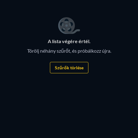
tartalmakat a JustWatch, az adatfolyam keresőmotor
segítségével.
A lista végére értél.
Törölj néhány szűrőt, és próbálkozz újra.
Szűrők törlése