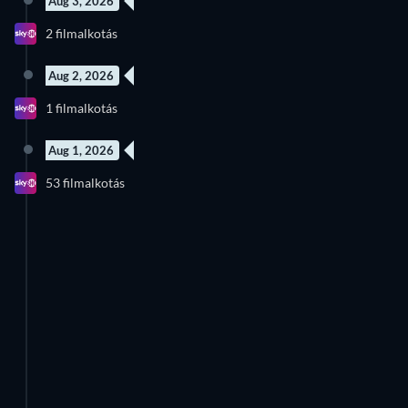
Aug 3, 2026
Új epizód
Új epizód
2 filmalkotás
Évad 3
Évad 2
Aug 2, 2026
8 epizód
1 filmalkotás
Évad 1
Aug 1, 2026
53 filmalkotás