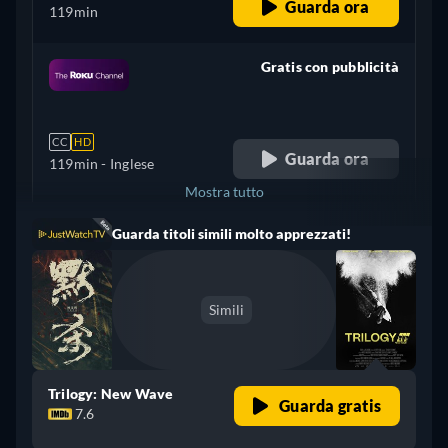
Guarda ora
119min
Gratis con pubblicità
retail price
CC
HD
Guarda ora
119min
- Inglese
Mostra tutto
Guarda titoli simili molto apprezzati!
Regno Unito
Simili
Trilogy: New Wave
Guarda gratis
7.6