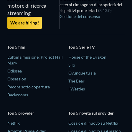
esterni rimangono di proprietà dei
motore di ricerca
rispettivi proprietari
(3.13.0)
streaming
Gestione del consenso
We are hiring!
Top 5 film
Top 5 Serie TV
L'ultima missione: Project Hail
House of the Dragon
Mary
Silo
Odissea
Ovunque tu sia
Obsession
The Bear
Pecore sotto copertura
I Westies
Backrooms
Top 5 provider
Top 5 novità sul provider
Netflix
Cosa c'è di nuovo su Netflix
Amazon Prime Video
Cosa c'è di nuovo su Amazon