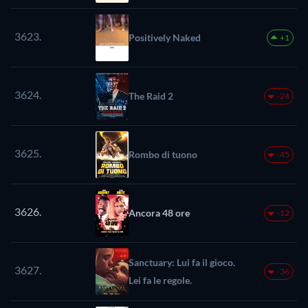
3623.
Positively Naked
+1
3624.
The Raid 2
-24
3625.
Rombo di tuono
-45
3626.
Ancora 48 ore
-12
Sanctuary: Lui fa il gioco.
3627.
-36
Lei fa le regole.