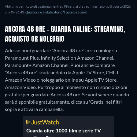
Abbiamo verificato gli aggiornamenti su 99 servizi di streaming il giorno 5 agosto 2026
alle 04:26:43.
Qualcosa è andato storto? Faccelo sapere!
ANCORA 48 ORE - GUARDA ONLINE: STREAMING,
ACQUISTO OR NOLEGGIO
Adesso puoi guardare "Ancora 48 ore" in streaming su
Paramount Plus, Infinity Selection Amazon Channel,
Paramount+ Amazon Channel. Puoi anche comprare
"Ancora 48 ore" scaricandolo da Apple TV Store, CHILI,
Amazon Video o noleggiarlo online su Apple TV Store,
Amazon Video.
Purtroppo al momento non ci sono opzioni
gratuite per guardare Ancora 48 ore. Se vuoi sapere quando
sarà disponibile gratuitamente, clicca su 'Gratis' nei filtri
sopra e attiva la campanella.