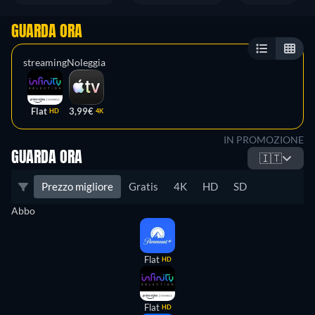
GUARDA ORA
streaming
Noleggia
Flat
3,99€
HD
4K
IN PROMOZIONE
GUARDA ORA
🇮🇹
Prezzo migliore
Gratis
4K
HD
SD
Abbo
Flat
HD
Flat
HD