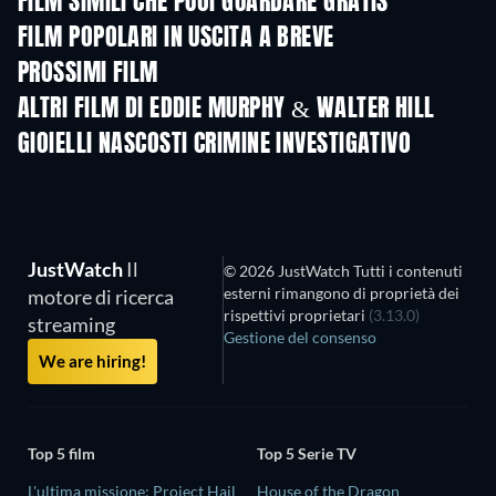
FILM SIMILI CHE PUOI GUARDARE GRATIS
FILM POPOLARI IN USCITA A BREVE
PROSSIMI FILM
ALTRI FILM DI EDDIE MURPHY & WALTER HILL
GIOIELLI NASCOSTI CRIMINE INVESTIGATIVO
TV
TV
JustWatch
Il
© 2026 JustWatch Tutti i contenuti
esterni rimangono di proprietà dei
motore di ricerca
rispettivi proprietari
(3.13.0)
streaming
Gestione del consenso
We are hiring!
Top 5 film
Top 5 Serie TV
L'ultima missione: Project Hail
House of the Dragon