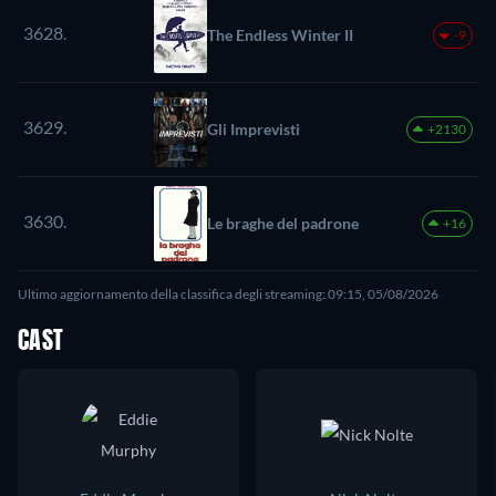
3628.
The Endless Winter II
-9
3629.
Gli Imprevisti
+2130
3630.
Le braghe del padrone
+16
Ultimo aggiornamento della classifica degli streaming: 09:15, 05/08/2026
CAST