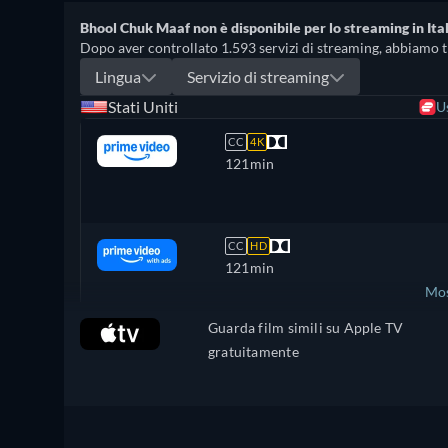
Bhool Chuk Maaf non è disponibile per lo streaming in Ital
Dopo aver controllato 1.593 servizi di streaming, abbiamo trov
Lingua
Servizio di streaming
Stati Uniti
U
CC
4K
121min
CC
HD
121min
Mos
Guarda film simili su Apple TV
Regno Unito
gratuitamente