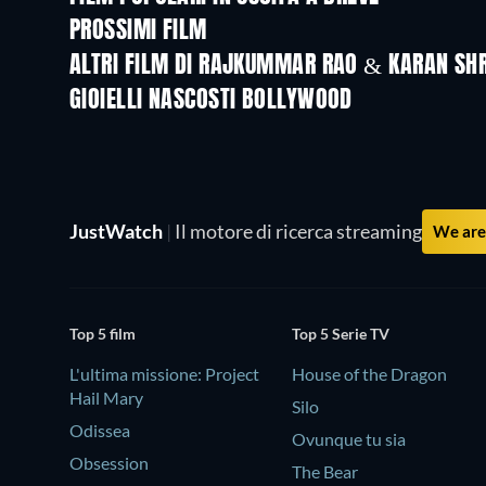
PROSSIMI FILM
ALTRI FILM DI RAJKUMMAR RAO & KARAN SH
GIOIELLI NASCOSTI BOLLYWOOD
JustWatch
|
Il motore di ricerca streaming
We are 
Top 5 film
Top 5 Serie TV
L'ultima missione: Project
House of the Dragon
Hail Mary
Silo
Odissea
Ovunque tu sia
Obsession
The Bear