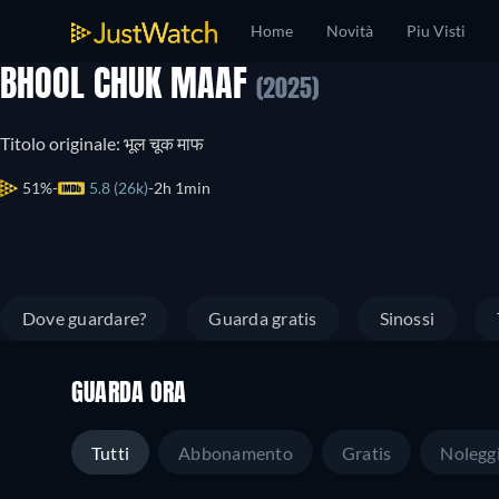
Home
Novità
Piu Visti
BHOOL CHUK MAAF
(2025)
Titolo originale: भूल चूक माफ
51%
5.8 (26k)
2h 1min
Dove guardare?
Guarda gratis
Sinossi
GUARDA ORA
Tutti
Abbonamento
Gratis
Nolegg