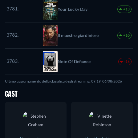
3781.
Your Lucky Day
+13
3782.
Il maestro giardiniere
+10
3783.
Note Of Defiance
-16
Ultimo aggiornamento della classifica degli streaming: 09:19, 06/08/2026
CAST