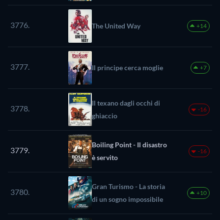
3776.
The United Way
+14
3777.
Il principe cerca moglie
+7
Il texano dagli occhi di
3778.
-16
ghiaccio
Boiling Point - Il disastro
3779.
-16
è servito
Gran Turismo - La storia
3780.
+10
di un sogno impossibile