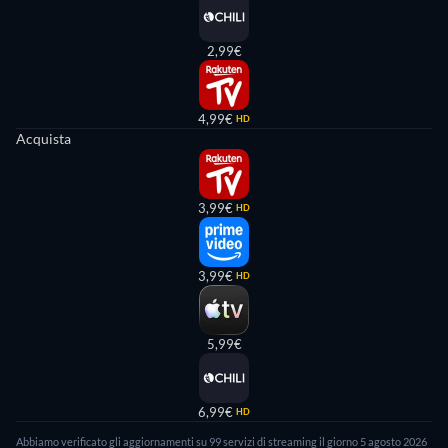
2,99€
4,99€
HD
Acquista
3,99€
HD
3,99€
HD
5,99€
6,99€
HD
Abbiamo verificato gli aggiornamenti su 99 servizi di streaming il giorno 5 agosto 2026