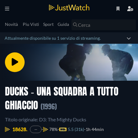
Novità
Piu Visti
Sport
Guida
Attualmente disponibile su 1 servizio di streaming.
DUCKS - UNA SQUADRA A TUTTO
GHIACCIO
(1996)
Titolo originale: D3: The Mighty Ducks
18628.
78%
5.5 (31k)
1h 44min
—