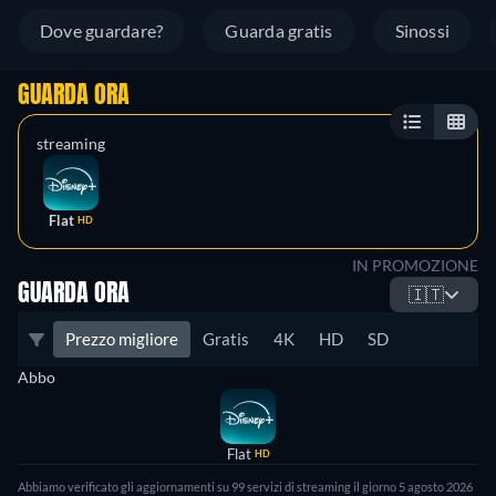
Dove guardare?
Guarda gratis
Sinossi
GUARDA ORA
streaming
Flat
HD
IN PROMOZIONE
GUARDA ORA
🇮🇹
Prezzo migliore
Gratis
4K
HD
SD
Abbo
Flat
HD
Abbiamo verificato gli aggiornamenti su 99 servizi di streaming il giorno 5 agosto 2026