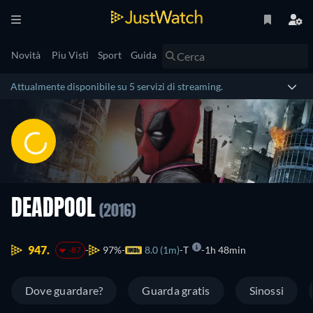
Novità
Piu Visti
Sport
Guida
Attualmente disponibile su 5 servizi di streaming.
DEADPOOL
(2016)
947.
97%
8.0 (1m)
T
1h 48min
-87
Dove guardare?
Guarda gratis
Sinossi