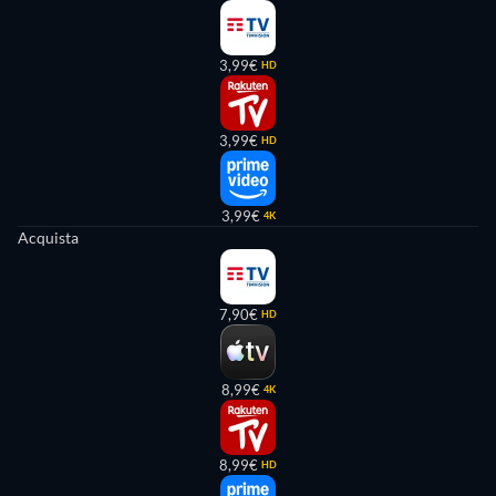
3,99€
HD
3,99€
HD
3,99€
4K
Acquista
7,90€
HD
8,99€
4K
8,99€
HD