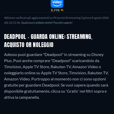
8,99€
4K
Abbiamo verificato gli aggiornamenti su
99
servizi di streaming il giorno
8 agosto 2026
alle
22:21:46
.
Qualcosa è andato storto? Faccelo sapere!
DEADPOOL - GUARDA ONLINE: STREAMING,
ACQUISTO OR NOLEGGIO
Adesso puoi guardare "Deadpool" in streaming su Disney
Plus. Puoi anche comprare "Deadpool" scaricandolo da
Timvision, Apple TV Store, Rakuten TV, Amazon Video o
noleggiarlo online su Apple TV Store, Timvision, Rakuten TV,
Amazon Video.
Purtroppo al momento non ci sono opzioni
gratuite per guardare Deadpool. Se vuoi sapere quando sarà
disponibile gratuitamente, clicca su 'Gratis' nei filtri sopra e
attiva la campanella.