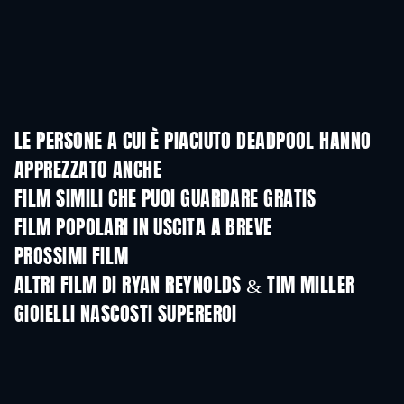
LE PERSONE A CUI È PIACIUTO DEADPOOL HANNO
APPREZZATO ANCHE
FILM SIMILI CHE PUOI GUARDARE GRATIS
FILM POPOLARI IN USCITA A BREVE
PROSSIMI FILM
LEGO Disney Princess:
Magical Mayhem
ALTRI FILM DI RYAN REYNOLDS & TIM MILLER
GIOIELLI NASCOSTI SUPEREROI
TV
TV