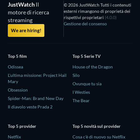
JustWatch
Il
© 2026 JustWatch Tutti i contenuti
esterni rimangono di proprietà dei
motore di ricerca
rispettivi proprietari
(4.0.0)
streaming
Gestione del consenso
We are hiring!
Top 5 film
Top 5 Serie TV
Odissea
House of the Dragon
L'ultima missione: Project Hail
Silo
Mary
Ovunque tu sia
Obsession
I Westies
Spider-Man: Brand New Day
The Bear
Il diavolo veste Prada 2
Top 5 provider
Top 5 novità sul provider
Netflix
Cosa c'è di nuovo su Netflix