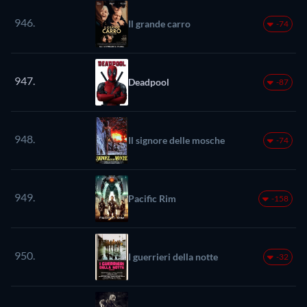
946.
Il grande carro
-74
947.
Deadpool
-87
948.
Il signore delle mosche
-74
949.
Pacific Rim
-158
950.
I guerrieri della notte
-32