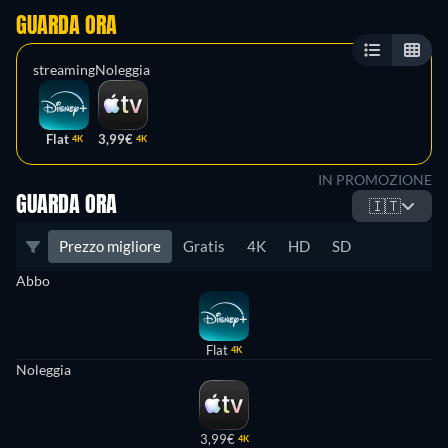
GUARDA ORA
streaming
Noleggia
Flat
3,99€
4K
4K
IN PROMOZIONE
GUARDA ORA
🇮🇹
Prezzo migliore
Gratis
4K
HD
SD
Abbo
Flat
4K
Noleggia
3,99€
4K