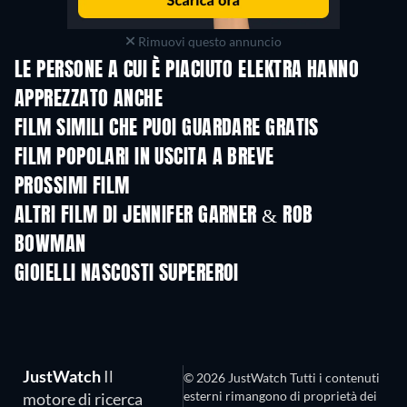
Rimuovi questo annuncio
LE PERSONE A CUI È PIACIUTO ELEKTRA HANNO
APPREZZATO ANCHE
FILM SIMILI CHE PUOI GUARDARE GRATIS
FILM POPOLARI IN USCITA A BREVE
PROSSIMI FILM
ALTRI FILM DI JENNIFER GARNER & ROB
BOWMAN
GIOIELLI NASCOSTI SUPEREROI
TV
TV
JustWatch
Il
© 2026 JustWatch Tutti i contenuti
esterni rimangono di proprietà dei
motore di ricerca