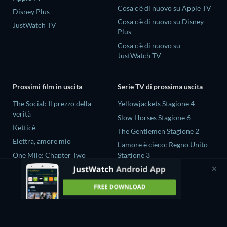
Cosa c'è di nuovo su Apple TV
Disney Plus
Cosa c'è di nuovo su Disney
JustWatch TV
Plus
Cosa c'è di nuovo su
JustWatch TV
Prossimi film in uscita
Serie TV di prossima uscita
The Social: Il prezzo della
Yellowjackets Stagione 4
verità
Slow Horses Stagione 6
Ketticè
The Gentlemen Stagione 2
Elettra, amore mio
L'amore è cieco: Regno Unito
One Mile: Chapter Two
Stagione 3
One Mile: Chapter One
Ricky Gervais Alley Cats
Stagione 1