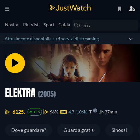
Novità
Piu Visti
Sport
Guida
Attualmente disponibile su 4 servizi di streaming.
ELEKTRA
(2005)
6125.
66%
4.7 (106k)
T
1h 37min
+15
Dove guardare?
Guarda gratis
Sinossi