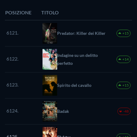
POSIZIONE
TITOLO
6121.
Predator: Killer dei Killer
+15
Indagine su un delitto
6122.
+14
perfetto
6123.
Spirito del cavallo
+15
6124.
Badak
-48
6125.