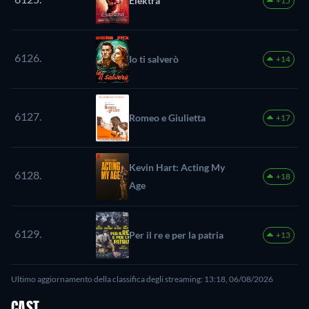
Elektra
+15
6126.
Io ti salverò
+14
6127.
Romeo e Giulietta
+17
Kevin Hart: Acting My
6128.
+18
Age
6129.
Per il re e per la patria
+13
Ultimo aggiornamento della classifica degli streaming: 13:18, 06/08/2026
CAST