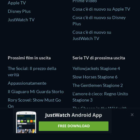
Prime Video
Apple TV
Cosa c'è di nuovo su Apple TV
Disney Plus
Cosa c'è di nuovo su Disney
JustWatch TV
Plus
Cosa c'è di nuovo su
JustWatch TV
Prossimi film in uscita
Serie TV di prossima uscita
The Social: Il prezzo della
Yellowjackets Stagione 4
verità
Slow Horses Stagione 6
Appassionatamente
The Gentlemen Stagione 2
Il Giaguaro Mi Guarda Storto
L'amore è cieco: Regno Unito
Rory Scovel: Show Must Go
Stagione 3
On
The Chosen in the Wild with
Nando tra due mondi - Un film
Bear Grylls Stagione 1
di Sintonia