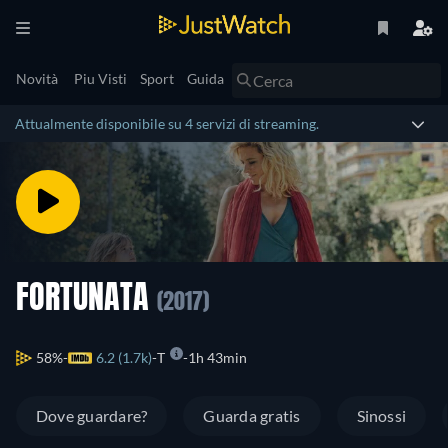
Novità
Piu Visti
Sport
Guida
Attualmente disponibile su 4 servizi di streaming.
FORTUNATA
(2017)
58%
6.2 (1.7k)
T
1h 43min
Dove guardare?
Guarda gratis
Sinossi