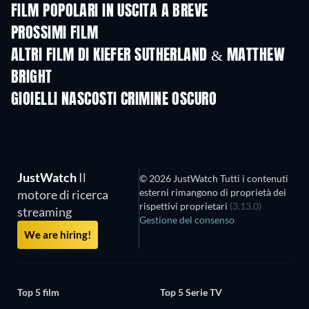
FILM POPOLARI IN USCITA A BREVE
PROSSIMI FILM
ALTRI FILM DI KIEFER SUTHERLAND & MATTHEW
BRIGHT
GIOIELLI NASCOSTI CRIMINE OSCURO
TV
JustWatch
Il
© 2026 JustWatch Tutti i contenuti
esterni rimangono di proprietà dei
motore di ricerca
rispettivi proprietari
(3.13.0)
streaming
Gestione del consenso
We are hiring!
Top 5 film
Top 5 Serie TV