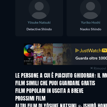
Yōsuke Natsuki
Yuriko Hoshi
Detective Shindo
Naoko Shindo
Rimuovi 
LE PERSONE A CUI È PIACIUTO GHIDORAH! IL
FILM SIMILI CHE PUOI GUARDARE GRATIS
FILM POPOLARI IN USCITA A BREVE
PROSSIMI FILM
LEGO Disney Princess:
Magical Mayhem
ALTRI FILM DI YŌSUKE NATSUKI & ISHIRŌ HON