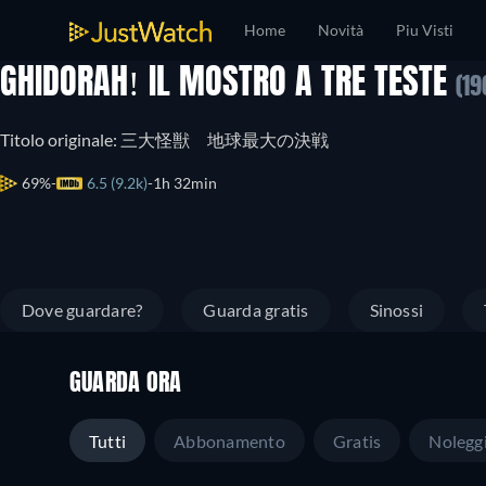
Home
Novità
Piu Visti
GHIDORAH! IL MOSTRO A TRE TESTE
(19
Titolo originale: 三大怪獣 地球最大の決戦
69%
6.5 (9.2k)
1h 32min
Dove guardare?
Guarda gratis
Sinossi
GUARDA ORA
Tutti
Abbonamento
Gratis
Nolegg