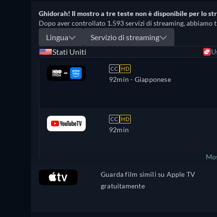
Ghidorah! Il mostro a tre teste non è disponibile per lo str
Dopo aver controllato 1.593 servizi di streaming, abbiamo trov
Lingua
Servizio di streaming
Stati Uniti
U
CC
HD
92min
- Giapponese
CC
HD
92min
Mos
Guarda film simili su Apple TV
Regno Unito
gratuitamente