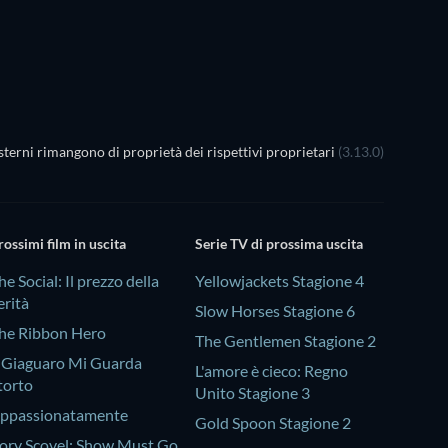
terni rimangono di proprietà dei rispettivi proprietari
(3.13.0)
rossimi film in uscita
Serie TV di prossima uscita
he Social: Il prezzo della
Yellowjackets Stagione 4
erità
Slow Horses Stagione 6
he Ribbon Hero
The Gentlemen Stagione 2
l Giaguaro Mi Guarda
L'amore è cieco: Regno
torto
Unito Stagione 3
ppassionatamente
Gold Spoon Stagione 2
ory Scovel: Show Must Go