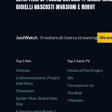
GIOIELLI NASCOSTI INVASIONI E ROBOT
JustWatch
|
Il motore di ricerca streaming
We are 
Top 5 film
Top 5 Serie TV
Odissea
House of the Dragon
L'ultima missione: Project
Silo
Hail Mary
Ovunque tu sia
Obsession
The Bear
Spider-Man: Brand New
I Westies
Day
Il diavolo veste Prada 2