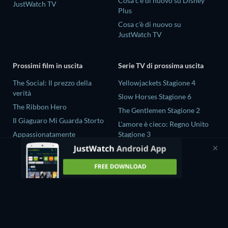
Cosa c'è di nuovo su Disney
JustWatch TV
Plus
Cosa c'è di nuovo su
JustWatch TV
Prossimi film in uscita
Serie TV di prossima uscita
The Social: Il prezzo della
Yellowjackets Stagione 4
verità
Slow Horses Stagione 6
The Ribbon Hero
The Gentlemen Stagione 2
Il Giaguaro Mi Guarda Storto
L'amore è cieco: Regno Unito
Appassionatamente
Stagione 3
Rory Scovel: Show Must Go
Gold Spoon Stagione 2
On