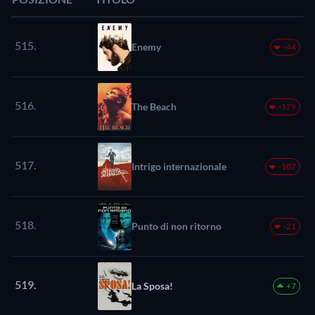
515.
Enemy
-44
516.
The Beach
-179
517.
Intrigo internazionale
-107
518.
Punto di non ritorno
-21
519.
La Sposa!
+7