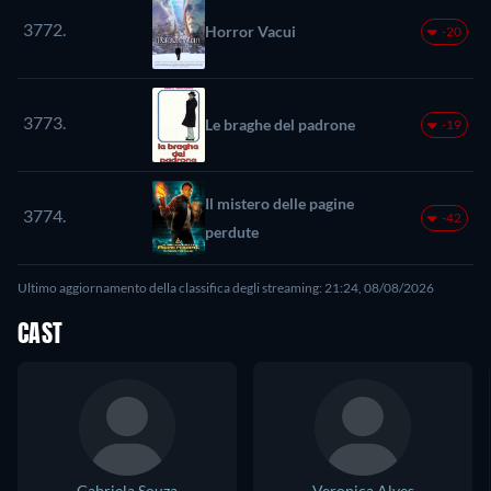
3772.
Horror Vacui
-20
3773.
Le braghe del padrone
-19
Il mistero delle pagine
3774.
-42
perdute
Ultimo aggiornamento della classifica degli streaming: 21:24, 08/08/2026
CAST
Gabriela Souza
Veronica Alves