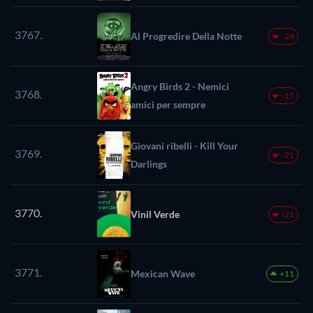
3767.
Al Progredire Della Notte
-24
Angry Birds 2 - Nemici
3768.
-15
amici per sempre
Giovani ribelli - Kill Your
3769.
-21
Darlings
3770.
Vinil Verde
-21
3771.
Mexican Wave
+11