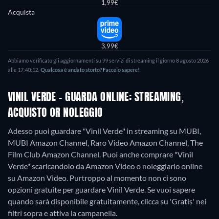
1,99€
Acquista
3,99€
Abbiamo verificato gli aggiornamenti su
99
servizi di streaming il giorno
8 agosto 2026
alle
17:40:12
.
Qualcosa è andato storto? Faccelo sapere!
VINIL VERDE - GUARDA ONLINE: STREAMING,
ACQUISTO OR NOLEGGIO
Adesso puoi guardare "Vinil Verde" in streaming su MUBI,
MUBI Amazon Channel, Raro Video Amazon Channel, The
Film Club Amazon Channel. Puoi anche comprare "Vinil
Verde" scaricandolo da Amazon Video o noleggiarlo online
su Amazon Video.
Purtroppo al momento non ci sono
opzioni gratuite per guardare Vinil Verde. Se vuoi sapere
quando sarà disponibile gratuitamente, clicca su 'Gratis' nei
filtri sopra e attiva la campanella.