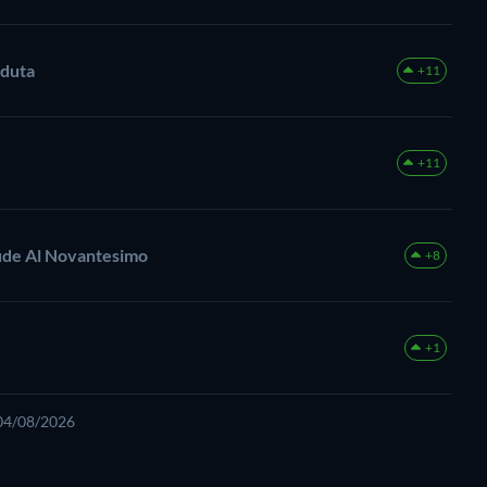
rduta
+11
+11
lude Al Novantesimo
+8
+1
 04/08/2026