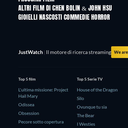
Greta e le favole vere
ALTRI FILM DI CHEN BOLIN & JOHN HSU
GIOIELLI NASCOSTI COMMEDIE HORROR
JustWatch
|
Il motore di ricerca streaming
We are 
Top 5 film
Top 5 Serie TV
L'ultima missione: Project
House of the Dragon
Hail Mary
Silo
Odissea
Ovunque tu sia
Obsession
The Bear
Pecore sotto copertura
I Westies