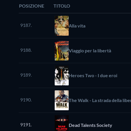
POSIZIONE
TITOLO
9187.
Alla vita
9188.
Viaggio per la libertà
9189.
Heroes Two - I due eroi
9190.
The Walk - La strada della libe
9191.
Dead Talents Society