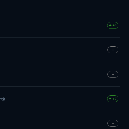
+4
—
—
rtà
+7
—