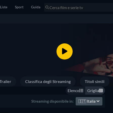
Liste
Sport
Guida
Trailer
Classifica degli Streaming
Titoli simili
Elenco
Griglia
🇮🇹
Italia
Streaming disponibile in: