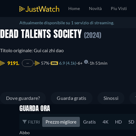
Home
Novità
Piu Visti
Attualmente disponibile su 1 servizio di streaming.
DEAD TALENTS SOCIETY
(2024)
Titolo originale: Gui cai zhi dao
9191.
57%
6.9 (4.1k)
6+
1h 51min
—
Dove guardare?
Guarda gratis
Sinossi
GUARDA ORA
Prezzo migliore
Gratis
4K
HD
SD
FILTRI
Abbo