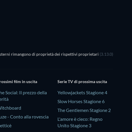
TV
terni rimangono di proprietà dei rispettivi proprietari
(3.13.0)
rossimi film in uscita
Serie TV di prossima uscita
he Social: Il prezzo della
Yellowjackets Stagione 4
erità
Slow Horses Stagione 6
itchboard
The Gentlemen Stagione 2
uze - Conto alla rovescia
L'amore è cieco: Regno
etticè
Unito Stagione 3